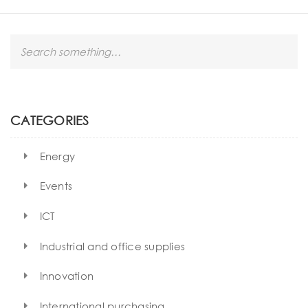
S
e
a
r
c
h
CATEGORIES
Energy
Events
ICT
Industrial and office supplies
Innovation
International purchasing