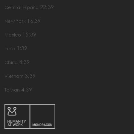
22:39
Central España
16:39
New York
15:39
Mexico
1:39
India
4:39
China
3:39
Vietnam
4:39
Taiwan