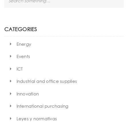
e
a
r
c
h
CATEGORIES
Energy
Events
ICT
Industrial and office supplies
Innovation
International purchasing
Leyes y normativas