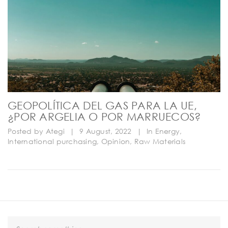
GEOPOLÍTICA DEL GAS PARA LA UE,
¿POR ARGELIA O POR MARRUECOS?
Posted by
Ategi
|
9 August, 2022
|
In
Energy
,
International purchasing
,
Opinion
,
Raw Materials
S