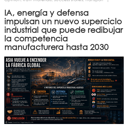
t
IA, energía y defensa
i
impulsan un nuevo superciclo
o
industrial que puede redibujar
n
la competencia
manufacturera hasta 2030