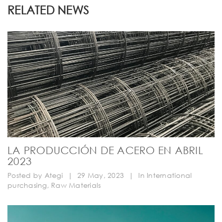
RELATED NEWS
LA PRODUCCIÓN DE ACERO EN ABRIL
2023
Posted by
Ategi
|
29 May, 2023
|
In
International
purchasing
,
Raw Materials