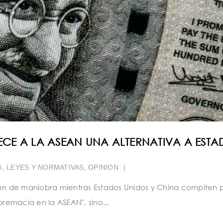
RECE A LA ASEAN UNA ALTERNATIVA A EST
G
,
LEYES Y NORMATIVAS
,
OPINION
|
gen de maniobra mientras Estados Unidos y China compiten p
premacía en la ASEAN", sino...