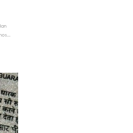
lan
os...