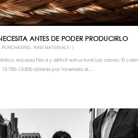
NECESITA ANTES DE PODER PRODUCIRLO
L PURCHASING
,
RAW MATERIALS
|
ico, escasez física y déficit estructural Las claves: El cobr
13.700–13.800 dólares por tonelada al...