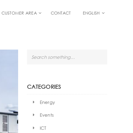
CUSTOMER AREA
CONTACT
ENGLISH
S
e
a
r
c
h
CATEGORIES
Energy
Events
ICT