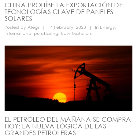
CHINA PROHÍBE LA EXPORTACIÓN DE
TECNOLOGÍAS CLAVE DE PANELES
SOLARES
Posted by
Ategi
|
14 February, 2023
|
In
Energy
,
International purchasing
,
Raw Materials
EL PETRÓLEO DEL MAÑANA SE COMPRA
HOY: LA NUEVA LÓGICA DE LAS
GRANDES PETROLERAS