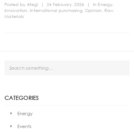
Posted by
Ategi
|
24 February, 2026
|
In
Energy
,
Innovation
,
International purchasing
,
Opinion
,
Raw
Materials
S
e
a
r
c
h
CATEGORIES
Energy
Events