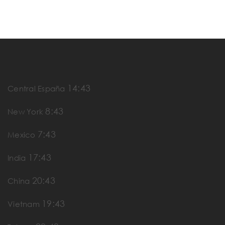
14:43
Central España
8:43
New York
7:43
Mexico
17:43
India
20:43
China
19:43
Vietnam