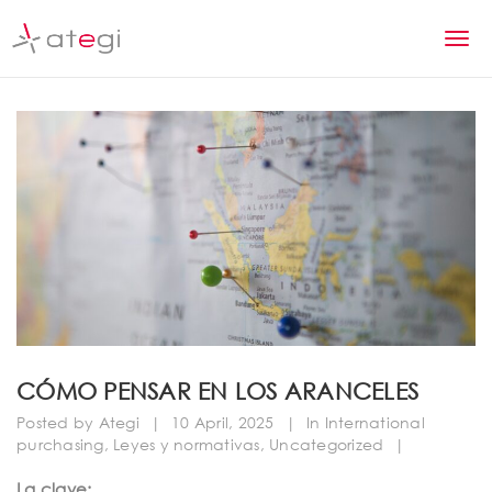
S
k
T
i
p
o
t
g
o
m
g
a
l
i
n
e
c
n
o
n
a
t
v
e
n
i
CÓMO PENSAR EN LOS ARANCELES
t
g
Posted by
Ategi
|
10 April, 2025
|
In
International
purchasing
,
Leyes y normativas
,
Uncategorized
|
a
La clave: