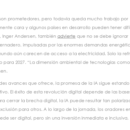
ca son prometedores, pero todavía queda mucho trabajo por
mente cara y algunos países en desarrollo pueden tener dif
A, Inger Andersen, también
advierte
que no se debe ignorar l
vernadero, impulsadas por las enormes demandas energética
undo aún carecen de acceso a la electricidad. Solo la refr
o para 2027. “La dimensión ambiental de tecnologías como
sen.
ndes avances que ofrece, la promesa de la IA sigue estando
tativo. El éxito de esta revolución digital depende de las ba
a cerrar la brecha digital, la IA puede resultar tan polar
clusión para otros. A lo largo de la jornada, los oradores e
uede ser digital, pero sin una inversión inmediata e inclusiva