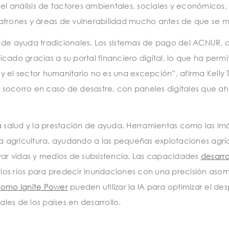
l análisis de factores ambientales, sociales y económicos, e
 patrones y áreas de vulnerabilidad mucho antes de que se 
as de ayuda tradicionales. Los sistemas de pago del ACNU
icado gracias a su portal financiero digital, lo que ha permi
 y el sector humanitario no es una excepción”, afirma Kelly
l socorro en caso de desastre, con paneles digitales que 
 la salud y la prestación de ayuda. Herramientas como las im
a agricultura, ayudando a las pequeñas explotaciones agríc
ar vidas y medios de subsistencia. Las capacidades
desarr
 los ríos para predecir inundaciones con una precisión aso
como Ignite Power
pueden utilizar la IA para optimizar el d
les de los países en desarrollo.