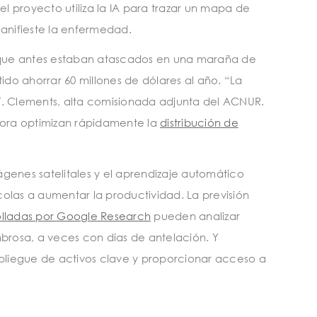
l proyecto utiliza la IA para trazar un mapa de
manifieste la enfermedad.
R, que antes estaban atascados en una maraña de
tido ahorrar 60 millones de dólares al año. “La
 T. Clements, alta comisionada adjunta del ACNUR.
ahora optimizan rápidamente la
distribución de
ágenes satelitales y el aprendizaje automático
olas a aumentar la productividad. La previsión
olladas por Google Research
pueden analizar
mbrosa, a veces con días de antelación. Y
espliegue de activos clave y proporcionar acceso a