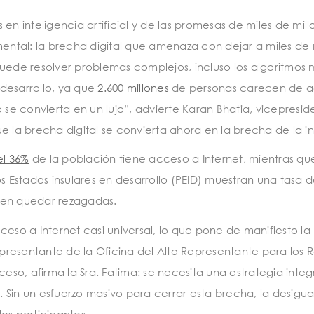
s en inteligencia artificial y de las promesas de miles de m
ental: la brecha digital que amenaza con dejar a miles de m
l puede resolver problemas complejos, incluso los algoritmos m
 desarrollo, ya que
2.600 millones
de personas carecen de ac
no se convierta en un lujo”, advierte Karan Bhatia, vicepres
a brecha digital se convierta ahora en la brecha de la inte
el 36%
de la población tiene acceso a Internet, mientras que e
 Estados insulares en desarrollo (PEID) muestran una tasa de
elen quedar rezagadas.
eso a Internet casi universal, lo que pone de manifiesto 
presentante de la Oficina del Alto Representante para los Re
eso, afirma la Sra. Fatima: se necesita una estrategia int
 Sin un esfuerzo masivo para cerrar esta brecha, la desigual
los participantes.