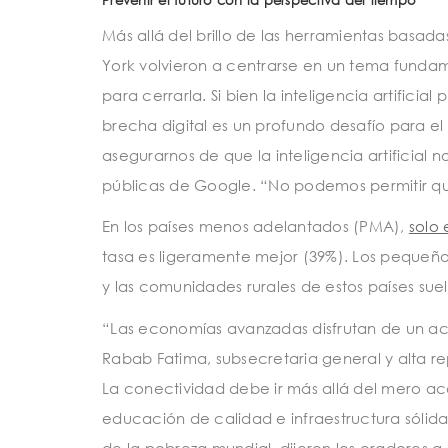
Más allá del brillo de las herramientas basada
York volvieron a centrarse en un tema fundam
para cerrarla. Si bien la inteligencia artificia
brecha digital es un profundo desafío para el
asegurarnos de que la inteligencia artificial 
públicas de Google. “No podemos permitir que l
En los países menos adelantados (PMA),
solo 
tasa es ligeramente mejor (39%). Los pequeños
y las comunidades rurales de estos países su
“Las economías avanzadas disfrutan de un acc
Rabab Fatima, subsecretaria general y alta re
La conectividad debe ir más allá del mero acc
educación de calidad e infraestructura sólida.
de la pobreza mundial, dijeron los oradores a 