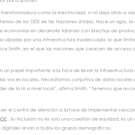
an transformadora como la electricidad, si no deja atrás a va
ensor de los ODS de las Naciones Unidas. Hace un siglo, la d
 las economías en desarrollo lidiando con brechas de produc
taculizadas por una infraestructura inadecuada, lo que limita
dice Smith, en el que las naciones que carecen de acceso a
n un papel importante a la hora de llevar la infraestructu
las voces locales. Necesitamos conjuntos de datos locales
der de la IA a nivel local”, afirma Smith. “Tenemos que rec
n ser el centro de atención a la hora de implementar solu
ODE
. Su inclusión no es solo una cuestión de equidad; es 
s digitales sirvan a todos los grupos demográficos.