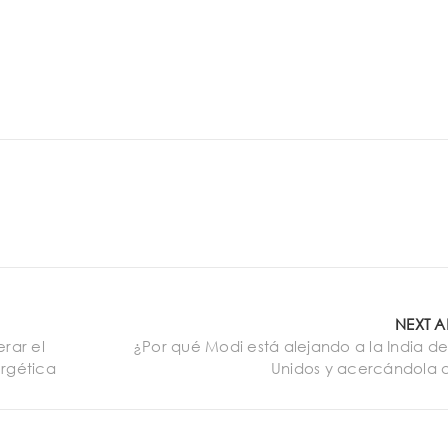
NEXT A
erar el
¿Por qué Modi está alejando a la India de
ergética
Unidos y acercándola 