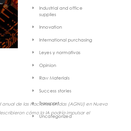
Industrial and office
supplies
Innovation
International purchasing
Leyes y normativas
Opinion
Raw Materials
Success stories
Transport
eral anual de las Naciones Unidas (AGNU) en Nueva
describieron cómo la IA podría impulsar el
Uncategorized