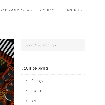
CUSTOMER AREA
CONTACT
ENGLISH
S
e
a
r
c
h
CATEGORIES
Energy
Events
ICT