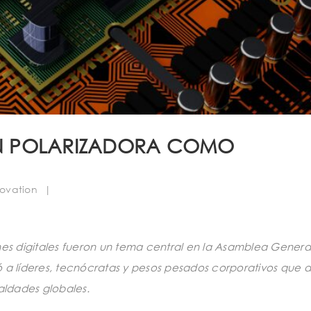
TAN POLARIZADORA COMO
novation
|
luciones digitales fueron un tema central en la Asamblea Gen
 a líderes, tecnócratas y pesos pesados ​​corporativos que 
ualdades globales.