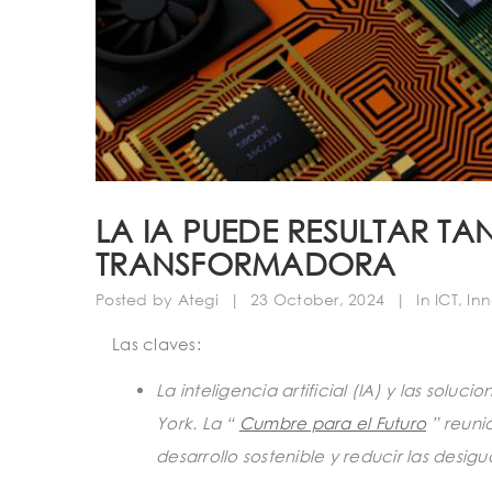
LA IA PUEDE RESULTAR 
TRANSFORMADORA
Posted by
Ategi
|
23 October, 2024
|
In
ICT
,
In
Las claves:
La inteligencia artificial (IA) y las so
York. La “
Cumbre para el Futuro
” reunió
desarrollo sostenible y reducir las desig