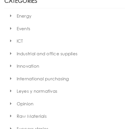
CATEGORIES
Energy
Events
ICT
Industrial and office supplies
Innovation
International purchasing
Leyes y normativas
Opinion
Raw Materials
Success stories