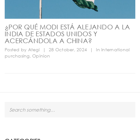
¿POR QUÉ MODI ESTÁ ALEJANDO A LA
INDIA DE ESTADOS UNIDOS Y
ACERCÁNDOLA A CHINA?
Posted by
Ategi
|
28 October, 2024
|
In
International
purchasing
,
Opinion
S
e
a
r
c
h