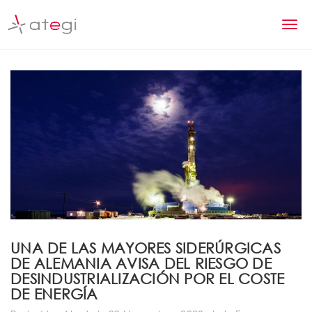
S
k
T
i
p
o
t
g
o
m
g
a
l
i
n
e
c
n
o
n
a
t
v
e
n
i
UNA DE LAS MAYORES SIDERÚRGICAS
t
DE ALEMANIA AVISA DEL RIESGO DE
g
DESINDUSTRIALIZACIÓN POR EL COSTE
a
DE ENERGÍA