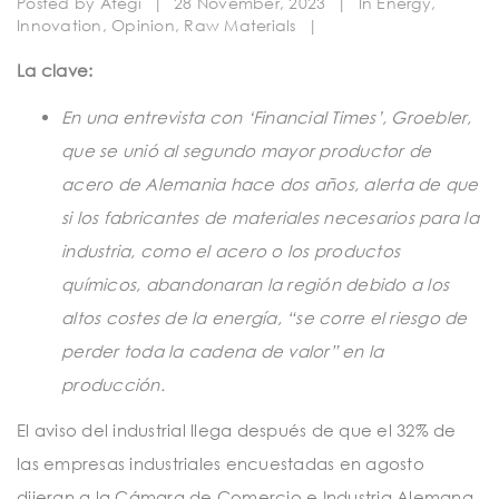
Posted by
Ategi
|
28 November, 2023
|
In
Energy
,
t
Innovation
,
Opinion
,
Raw Materials
|
i
La clave:
o
En una entrevista con ‘Financial Times’, Groebler,
n
que se unió al segundo mayor productor de
acero de Alemania hace dos años, alerta de que
si los fabricantes de materiales necesarios para la
industria, como el acero o los productos
químicos, abandonaran la región debido a los
altos costes de la energía, “se corre el riesgo de
perder toda la cadena de valor” en la
producción.
El aviso del industrial llega después de que el 32% de
las empresas industriales encuestadas en agosto
dijeran a la Cámara de Comercio e Industria Alemana