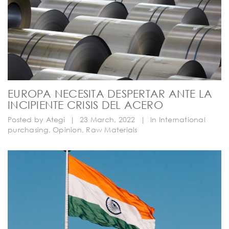
EUROPA NECESITA DESPERTAR ANTE LA
INCIPIENTE CRISIS DEL ACERO
Posted by
Ategi
|
23 March, 2022
|
In
International
purchasing
,
Opinion
,
Raw Materials