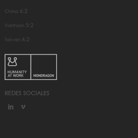
6:2
China
5:2
Vietnam
6:2
Taiwan
REDES SOCIALES