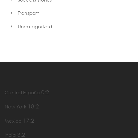
Transport
Uncategorized
0:2
Central España
18:2
New York
17:2
Mexico
3:2
India