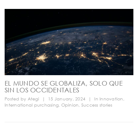
EL MUNDO SE GLOBALIZA, SOLO QUE
SIN LOS OCCIDENTALES
Posted by
Ategi
|
15 January, 2024
|
In
Innovation
,
International purchasing
,
Opinion
,
Success stories