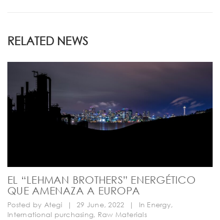
RELATED NEWS
EL “LEHMAN BROTHERS” ENERGÉTICO
QUE AMENAZA A EUROPA
Posted by
Ategi
|
29 June, 2022
|
In
Energy
,
International purchasing
,
Raw Materials