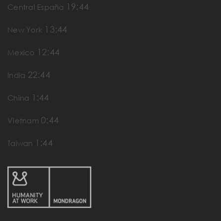
19:44
Central España
13:44
New York
12:44
Mexico
22:44
India
1:44
China
0:44
Vietnam
1:44
Taiwan