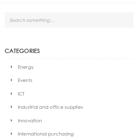
S
e
a
r
c
h
CATEGORIES
Energy
Events
ICT
Industrial and office supplies
Innovation
International purchasing