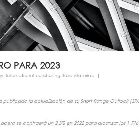
ERO PARA 2023
gy
,
International purchasing
,
Raw Materials
|
a publicado la actualización de su Short Range Outlook (SR
cero se contraerá un 2,3% en 2022 para alcanzar los 1.796