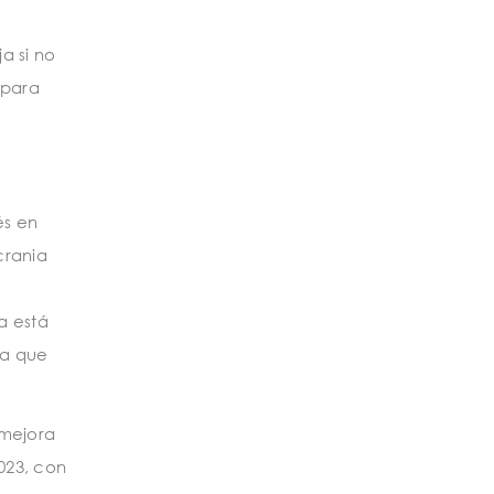
a si no
 para
és en
crania
a está
da que
 mejora
023, con