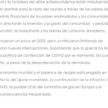
Fed y la fortaleza del dólar estadounidense están impulsando
to dominó para el resto del mundo a través de las salidas d
rés financiero de los países endeudados y los consumidore
ón afectarán la inversión y el gasto del consumidor, y perju
trucción, la maquinaria y los bienes de consumo duraderos.
nuyeron un poco en 2022, pero continuaron limitando las
ron nuevas interrupciones. Suponiendo que la guerra no t
a política de contención de COVID por el momento, los cue
leto, a pesar de la desaceleración de la demanda.
 economía mundial y el balance de riesgos está sesgado en
fecto del ajuste monetario, la continuación de la inflación, 
ID, la posible crisis del suministro de gas en Europa y el
 consecuencias inesperadas.