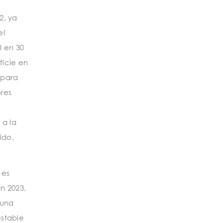
2, ya
el
l en 30
ficie en
 para
res
 a la
ido,
 es
n 2023,
 una
stable