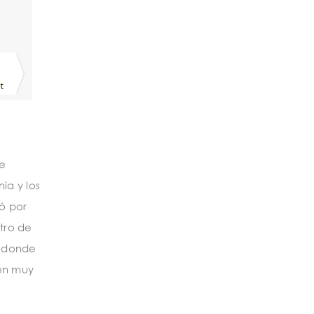
se
ia y los
ó por
stro de
, donde
ven muy