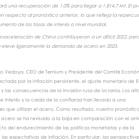
 una recuperación de 1,0% para llegar a 1.814,7 Mt. El pr
n respecto al pronóstico anterior, lo que refleja la repercu
umento de las tasas de interés a nivel mundial.
 desaceleración de China contribuyeron a un difícil 2022, per
a eleve ligeramente la demanda de acero en 2023.
ximo Vedoya, CEO de Ternium y Presidente del Comité Econó
ctada por la inflación persistente, el ajuste monetario de 
 las consecuencias de la invasión rusa de Ucrania. Los alt
e interés y la caída de la confianza han llevado a una
es que utilizan el acero. Como resultado, nuestro pronóstic
acero se ha revisado a la baja en comparación con el ante
o del endurecimiento de las políticas monetarias y de la
s expectativas de inflación. En particular, las perspectiva