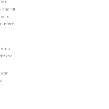
 los
e capital
s. El
dicarán a
ermine
llos de
 gran
la