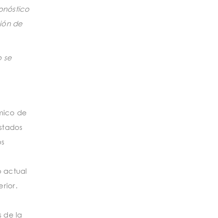
onóstico
sión de
o se
mico de
Estados
os
o actual
rior.
s de la