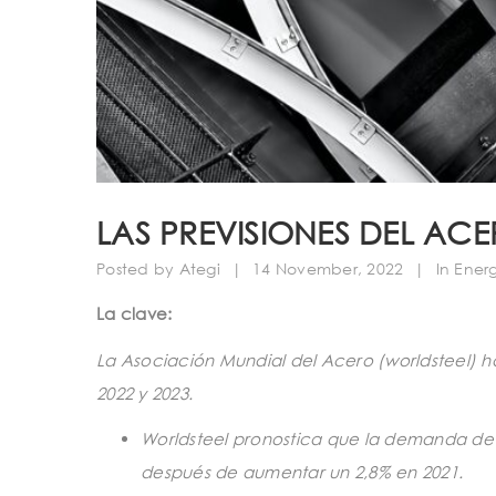
LAS PREVISIONES DEL AC
Posted by
Ategi
|
14 November, 2022
|
In
Ener
La clave:
La Asociación Mundial del Acero (worldsteel) h
2022 y 2023.
Worldsteel pronostica que la demanda de a
después de aumentar un 2,8% en 2021.