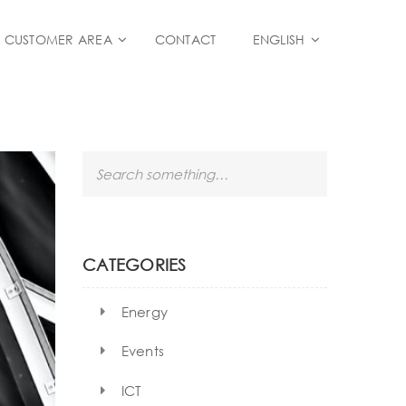
CUSTOMER AREA
CONTACT
ENGLISH
S
e
a
r
c
h
CATEGORIES
Energy
Events
ICT