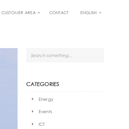
CUSTOMER AREA
CONTACT
ENGLISH
S
e
a
r
c
h
CATEGORIES
Energy
Events
ICT