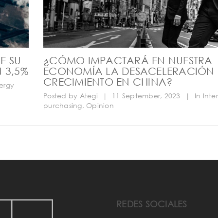
E SU
¿CÓMO IMPACTARÁ EN NUESTRA
 3,5%
ECONOMÍA LA DESACELERACIÓN 
CRECIMIENTO EN CHINA?
ergy
Posted by
Ategi
|
11 September, 2023
|
In
Inte
purchasing
,
Opinion
REDES SOCIALES