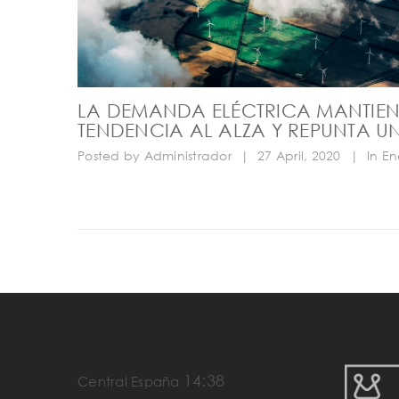
LA DEMANDA ELÉCTRICA MANTIEN
TENDENCIA AL ALZA Y REPUNTA UN
Posted by
Administrador
|
27 April, 2020
|
In
En
14:38
Central España