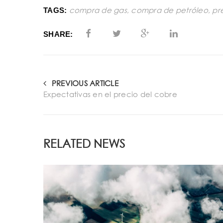
compra de gas
,
compra de petróleo
,
pr
TAGS:
SHARE:
PREVIOUS ARTICLE
Expectativas en el precio del cobre
RELATED NEWS