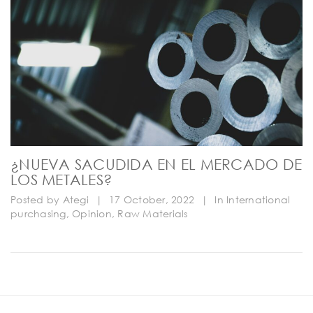
¿NUEVA SACUDIDA EN EL MERCADO DE
LOS METALES?
Posted by
Ategi
|
17 October, 2022
|
In
International
purchasing
,
Opinion
,
Raw Materials