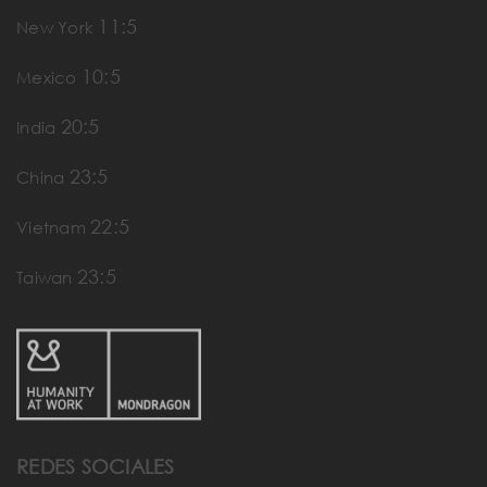
11:5
New York
10:5
Mexico
20:5
India
23:5
China
22:5
Vietnam
23:5
Taiwan
REDES SOCIALES