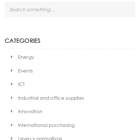
S
e
a
r
c
h
CATEGORIES
Energy
Events
ICT
Industrial and office supplies
Innovation
International purchasing
Leyes y normativas