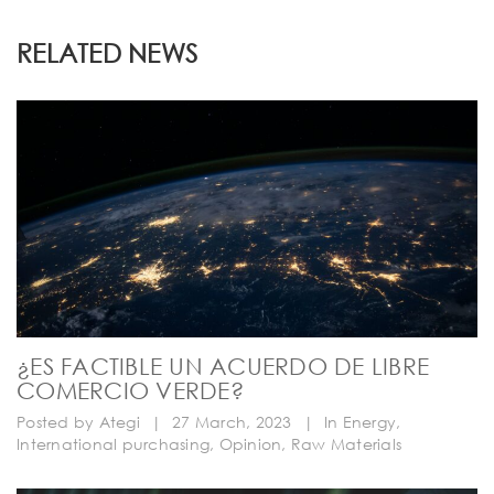
RELATED NEWS
¿ES FACTIBLE UN ACUERDO DE LIBRE
COMERCIO VERDE?
Posted by
Ategi
|
27 March, 2023
|
In
Energy
,
International purchasing
,
Opinion
,
Raw Materials