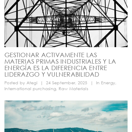
GESTIONAR ACTIVAMENTE LAS
MATERIAS PRIMAS INDUSTRIALES Y LA
ENERGÍA ES LA DIFERENCIA ENTRE
LIDERAZGO Y VULNERABILIDAD
Posted by
Ategi
|
24 September, 2025
|
In
Energy
,
International purchasing
,
Raw Materials