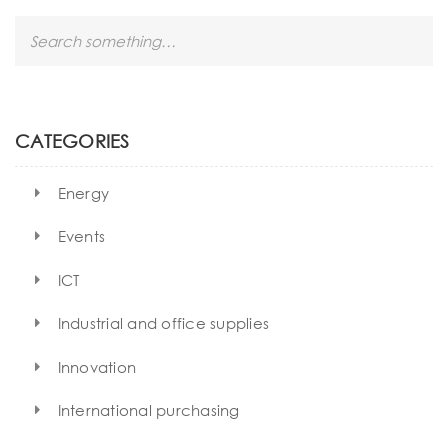
S
e
a
r
c
h
CATEGORIES
Energy
Events
ICT
Industrial and office supplies
Innovation
International purchasing