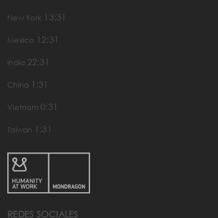
13:31
New York
12:31
Mexico
22:31
India
1:31
China
0:31
Vietnam
1:31
Taiwan
REDES SOCIALES