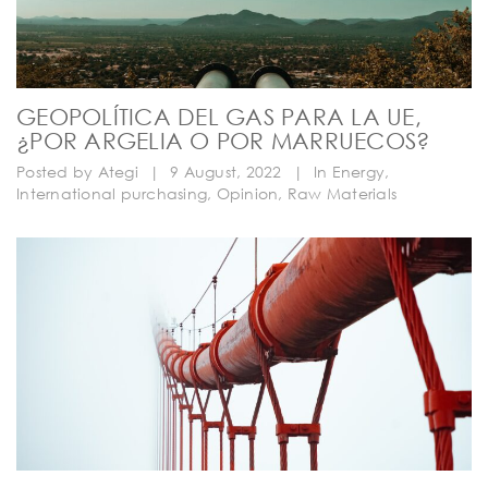
GEOPOLÍTICA DEL GAS PARA LA UE,
¿POR ARGELIA O POR MARRUECOS?
Posted by
Ategi
|
9 August, 2022
|
In
Energy
,
International purchasing
,
Opinion
,
Raw Materials