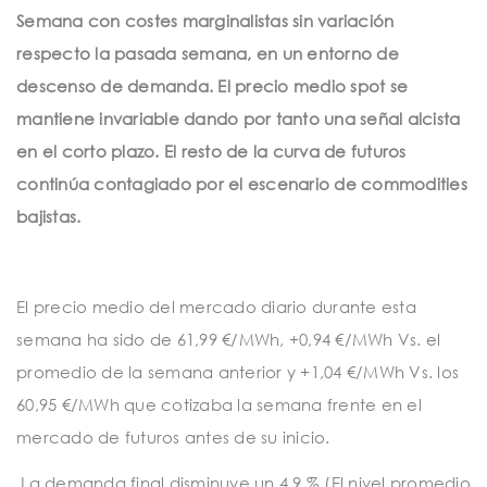
t
Semana con costes marginalistas sin variación
i
respecto la pasada semana, en un entorno de
o
descenso de demanda. El precio medio spot se
n
mantiene invariable dando por tanto una señal alcista
en el corto plazo. El resto de la curva de futuros
continúa contagiado por el escenario de commodities
bajistas.
El precio medio del mercado diario durante esta
semana ha sido de 61,99 €/MWh, +0,94 €/MWh Vs. el
promedio de la semana anterior y +1,04 €/MWh Vs. los
60,95 €/MWh que cotizaba la semana frente en el
mercado de futuros antes de su inicio.
La demanda final disminuye un 4,9 % (El nivel promedio