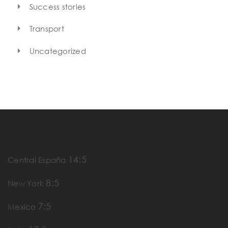
Success stories
Transport
Uncategorized
14:5
Central España
8:5
New York
7:5
Mexico