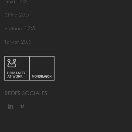
17:5
India
20:5
China
19:5
Vietnam
20:5
Taiwan
REDES SOCIALES