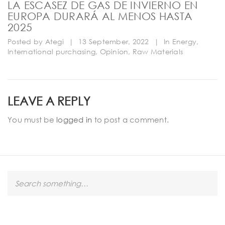
LA ESCASEZ DE GAS DE INVIERNO EN
EUROPA DURARÁ AL MENOS HASTA
2025
Posted by
Ategi
|
13 September, 2022
|
In
Energy
,
International purchasing
,
Opinion
,
Raw Materials
LEAVE A REPLY
You must be
logged in
to post a comment.
S
e
a
r
c