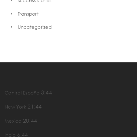
Success stories
Transport
Uncategorized
3:44
Central España
21:44
New York
20:44
Mexico
6:44
India