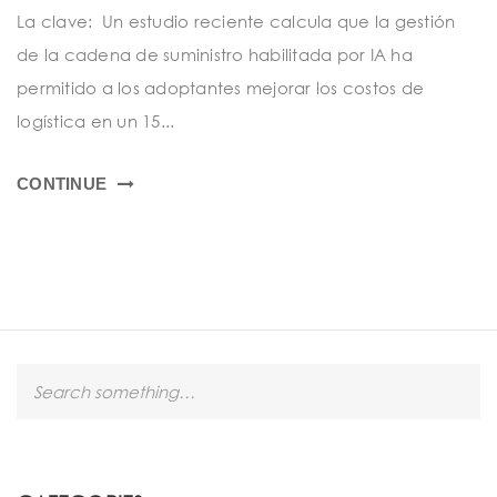
t
La clave: Un estudio reciente calcula que la gestión
i
de la cadena de suministro habilitada por IA ha
o
permitido a los adoptantes mejorar los costos de
n
logística en un 15...
CONTINUE
S
e
a
r
c