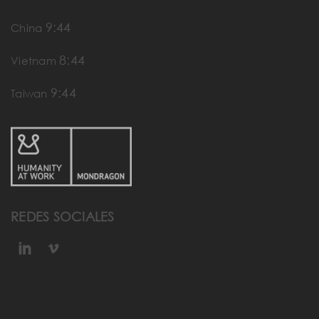
9:44
China
8:44
Vietnam
9:44
Taiwan
REDES SOCIALES