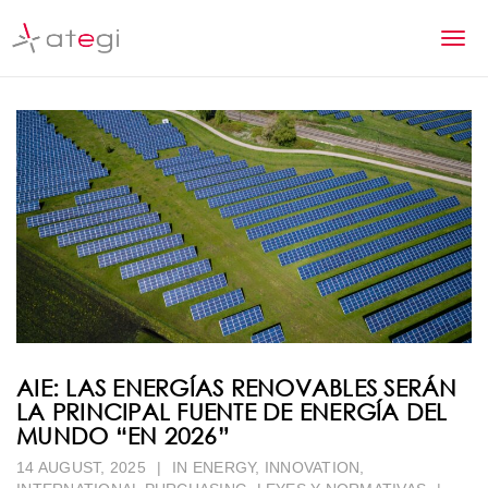
S
k
T
i
p
o
t
g
o
m
g
a
l
i
n
e
c
n
o
n
a
t
v
e
n
i
AIE: LAS ENERGÍAS RENOVABLES SERÁN
t
LA PRINCIPAL FUENTE DE ENERGÍA DEL
g
MUNDO “EN 2026”
a
14 AUGUST, 2025
|
IN
ENERGY
,
INNOVATION
,