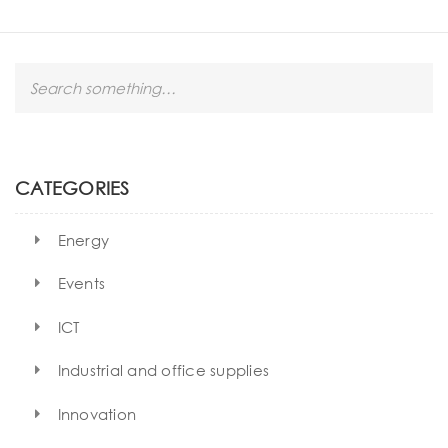
S
e
a
r
c
h
CATEGORIES
Energy
Events
ICT
Industrial and office supplies
Innovation