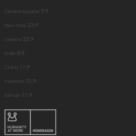
5:9
Central España
23:9
New York
22:9
Mexico
8:9
India
11:9
China
10:9
Vietnam
11:9
Taiwan