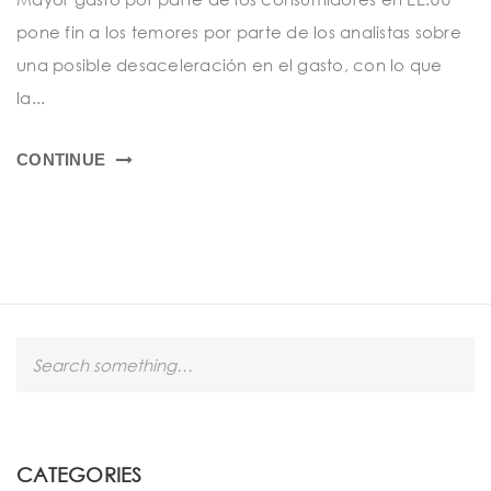
t
pone fin a los temores por parte de los analistas sobre
i
una posible desaceleración en el gasto, con lo que
o
la...
n
CONTINUE
S
e
a
r
c
h
CATEGORIES