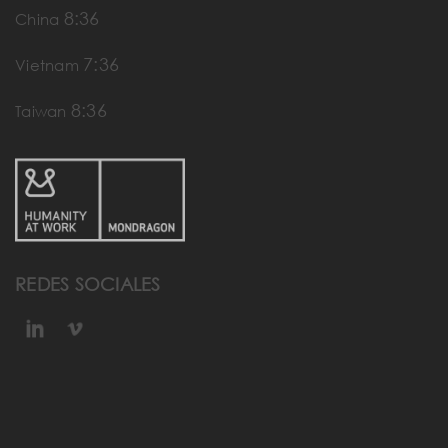
8:36
China
7:36
Vietnam
8:36
Taiwan
REDES SOCIALES