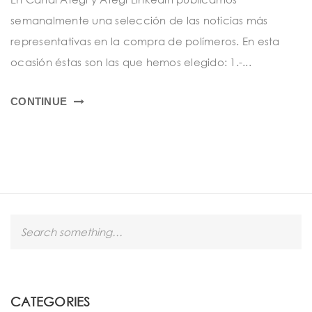
t
semanalmente una selección de las noticias más
i
representativas en la compra de polímeros. En esta
o
ocasión éstas son las que hemos elegido: 1.-...
n
CONTINUE
S
e
a
r
c
h
CATEGORIES