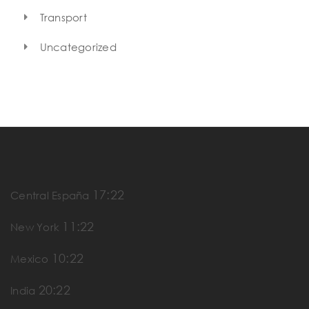
Transport
Uncategorized
17:22
Central España
11:22
New York
10:22
Mexico
20:22
India