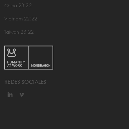
23:22
China
22:22
Vietnam
23:22
Taiwan
REDES SOCIALES