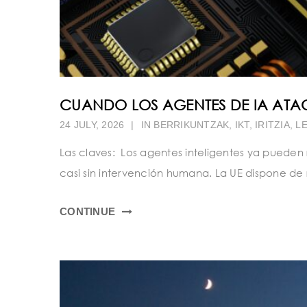
CUANDO LOS AGENTES DE IA ATA
24 JULY, 2026
|
IN
BERRIKUNTZAK
,
IKT
,
IRITZIA
,
L
Las claves: Los agentes inteligentes ya pueden
casi sin intervención humana. La UE dispone de 
CONTINUE