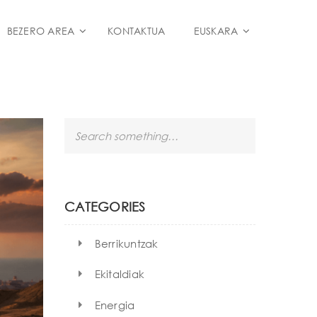
BEZERO AREA
KONTAKTUA
EUSKARA
S
e
a
r
c
h
CATEGORIES
Berrikuntzak
Ekitaldiak
Energia