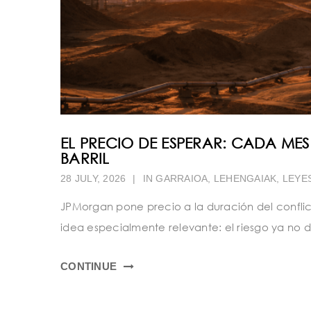
EL PRECIO DE ESPERAR: CADA M
BARRIL
28 JULY, 2026
|
IN
GARRAIOA
,
LEHENGAIAK
,
LEYE
JPMorgan pone precio a la duración del conflic
idea especialmente relevante: el riesgo ya no
CONTINUE