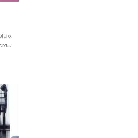
turo.
ra...