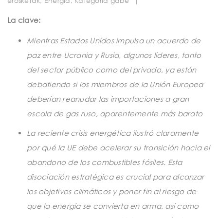
erosketak
,
Energia
,
Kategoria gabe
|
t
i
La clave:
o
Mientras Estados Unidos impulsa un acuerdo de
n
paz entre Ucrania y Rusia, algunos líderes, tanto
del sector público como del privado, ya están
debatiendo si los miembros de la Unión Europea
deberían reanudar las importaciones a gran
escala de gas ruso, aparentemente más barato
La reciente crisis energética ilustró claramente
por qué la UE debe acelerar su transición hacia el
abandono de los combustibles fósiles. Esta
disociación estratégica es crucial para alcanzar
los objetivos climáticos y poner fin al riesgo de
que la energía se convierta en arma, así como