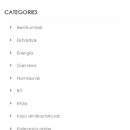
c
h
CATEGORIES
Berrikuntzak
Ekitaldiak
Energia
Garraioa
Hornidurak
IKT
Iritzia
Kasu arrakastatsuak
Kategoria gabe