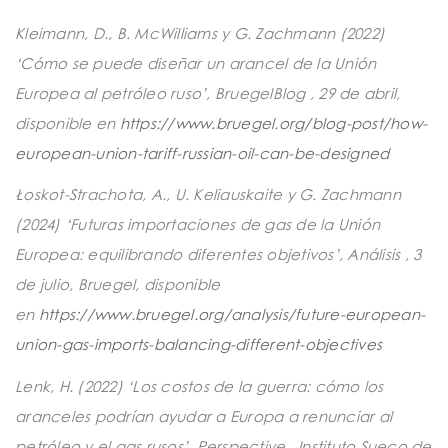
Kleimann, D., B. McWilliams y G. Zachmann (2022)
‘Cómo se puede diseñar un arancel de la Unión
Europea al petróleo ruso’,
BruegelBlog
, 29 de abril,
disponible en
https://www.bruegel.org/blog-post/how-
european-union-tariff-russian-oil-can-be-designed
Łoskot-Strachota, A., U. Keliauskaite y G. Zachmann
(2024) ‘Futuras importaciones de gas de la Unión
Europea: equilibrando diferentes objetivos’,
Análisis
, 3
de julio, Bruegel, disponible
en
https://www.bruegel.org/analysis/future-european-
union-gas-imports-balancing-different-objectives
Lenk, H. (2022) ‘Los costos de la guerra: cómo los
aranceles podrían ayudar a Europa a renunciar al
petróleo y el gas rusos’,
Perspective,
Instituto Sueco de