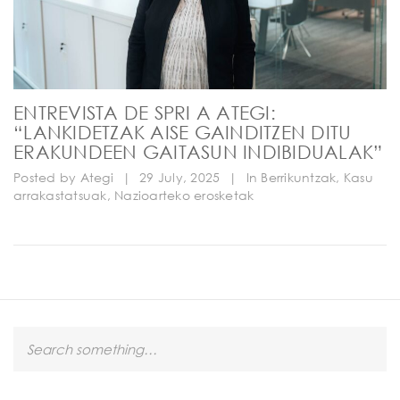
ENTREVISTA DE SPRI A ATEGI:
“LANKIDETZAK AISE GAINDITZEN DITU
ERAKUNDEEN GAITASUN INDIBIDUALAK”
Posted by
Ategi
|
29 July, 2025
|
In
Berrikuntzak
,
Kasu
arrakastatsuak
,
Nazioarteko erosketak
S
e
a
r