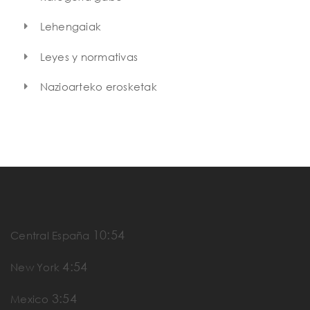
Lehengaiak
Leyes y normativas
Nazioarteko erosketak
10:54
Central España
4:54
New York
3:54
Mexico