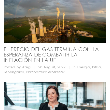
EL PRECIO DEL GAS TERMINA CON LA
ESPERANZA DE COMBATIR LA
INFLACIÓN EN LA UE
Posted by
Ategi
|
28 August, 2022
|
In
Energia
,
Iritzia
,
Lehengaiak
,
Nazioarteko erosketak