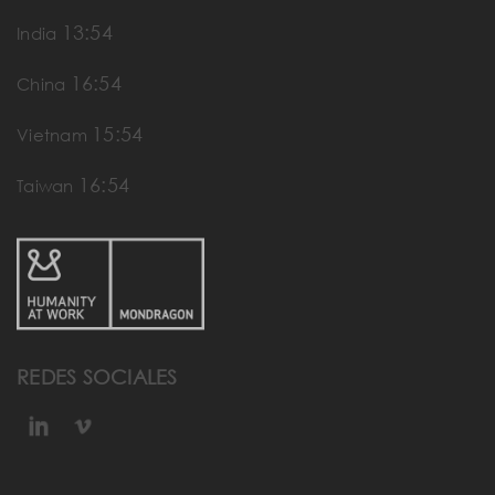
13:54
India
16:54
China
15:54
Vietnam
16:54
Taiwan
REDES SOCIALES