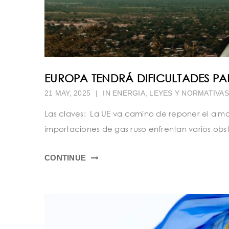
EUROPA TENDRÁ DIFICULTADES PA
21 MAY, 2025
|
IN
ENERGIA
,
LEYES Y NORMATIVAS
Las claves: La UE va camino de reponer el alma
importaciones de gas ruso enfrentan varios obstá
CONTINUE