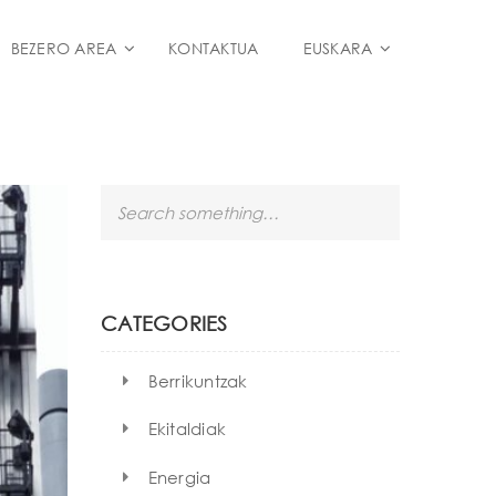
BEZERO AREA
KONTAKTUA
EUSKARA
S
e
a
r
c
h
CATEGORIES
Berrikuntzak
Ekitaldiak
Energia