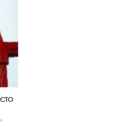
UCTO
l