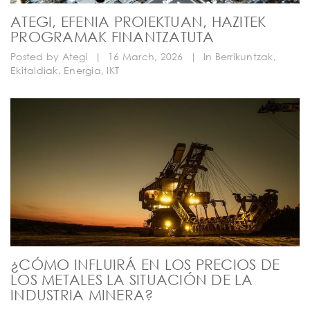
ATEGI, EFENIA PROIEKTUAN, HAZITEK
PROGRAMAK FINANTZATUTA
Posted by
Ategi
|
16 March, 2026
|
In
Berrikuntzak
,
Ekitaldiak
,
Energia
,
IKT
¿CÓMO INFLUIRÁ EN LOS PRECIOS DE
LOS METALES LA SITUACIÓN DE LA
INDUSTRIA MINERA?