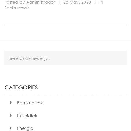
Posted by
Administrador
|
28 May, 2020
|
In
Berrikuntzak
S
e
a
r
c
h
CATEGORIES
Berrikuntzak
Ekitaldiak
Energia