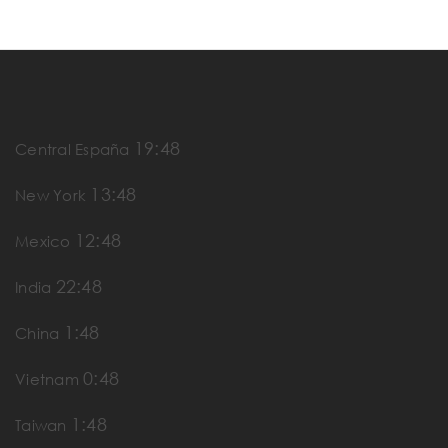
19:48
Central España
13:48
New York
12:48
Mexico
22:48
India
1:48
China
0:48
Vietnam
1:48
Taiwan