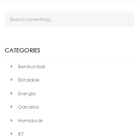
S
e
a
r
c
h
CATEGORIES
Berrikuntzak
Ekitaldiak
Energia
Garraioa
Hornidurak
IKT