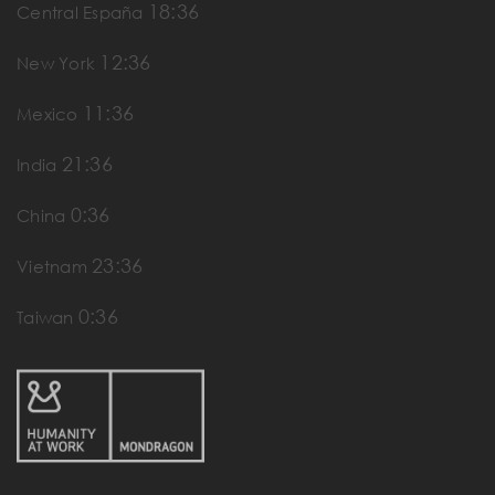
18:36
Central España
12:36
New York
11:36
Mexico
21:36
India
0:36
China
23:36
Vietnam
0:36
Taiwan