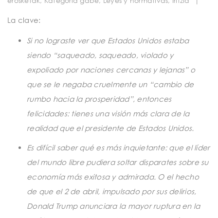
erosketak
,
Kategoria gabe
,
Leyes y normativas
,
Iritzia
|
t
i
La clave:
o
Si no lograste ver que Estados Unidos estaba
n
siendo “saqueado, saqueado, violado y
expoliado por naciones cercanas y lejanas” o
que se le negaba cruelmente un “cambio de
rumbo hacia la prosperidad”, entonces
felicidades: tienes una visión más clara de la
realidad que el presidente de Estados Unidos.
Es difícil saber qué es más inquietante: que el líder
del mundo libre pudiera soltar disparates sobre su
economía más exitosa y admirada. O el hecho
de que el 2 de abril, impulsado por sus delirios,
Donald Trump anunciara la mayor ruptura en la