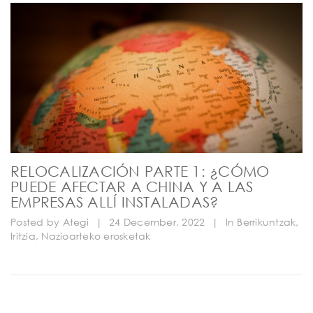
RELOCALIZACIÓN PARTE 1: ¿CÓMO
PUEDE AFECTAR A CHINA Y A LAS
EMPRESAS ALLÍ INSTALADAS?
Posted by
Ategi
|
24 December, 2022
|
In
Berrikuntzak
,
Iritzia
,
Nazioarteko erosketak