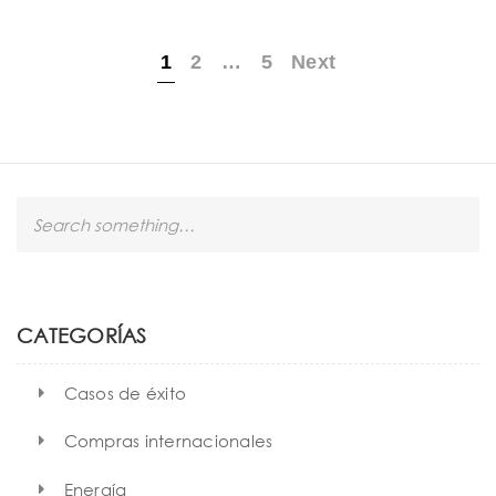
1
2
…
5
Next
S
e
a
r
c
h
CATEGORÍAS
Casos de éxito
Compras internacionales
Energía