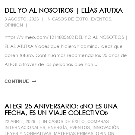
t
DEL YO AL NOSOTROS | ELÍAS ATUTXA
i
3 AGOSTO, 2026
|
IN
CASOS DE ÉXITO
,
EVENTOS
,
o
OPINION
|
n
https://vimeo.com/1214805602 DEL YO AL NOSOTROS |
ELÍAS ATUTXA Voces que hicieron camino. Ideas que
abren futuro. Continuamos recorriendo los 25 años de
ATEGI a través de las personas que han...
CONTINUE
ATEGI 25 ANIVERSARIO: «NO ES UNA
FECHA, ES UN VIAJE COLECTIVO»
22 ABRIL, 2026
|
IN
CASOS DE ÉXITO
,
COMPRAS
INTERNACIONALES
,
ENERGÍA
,
EVENTOS
,
INNOVACIÓN
,
LEYES Y NORMATIVAS
,
MATERIAS PRIMAS
,
OPINION
,