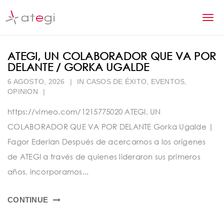
S
k
T
i
p
o
t
ATEGI, UN COLABORADOR QUE VA POR
g
o
DELANTE / GORKA UGALDE
m
g
a
6 AGOSTO, 2026
|
IN
CASOS DE ÉXITO
,
EVENTOS
,
l
OPINION
|
i
n
e
https://vimeo.com/1215775020 ATEGI, UN
c
n
o
COLABORADOR QUE VA POR DELANTE Gorka Ugalde |
n
a
Fagor Ederlan Después de acercarnos a los orígenes
t
de ATEGI a través de quienes lideraron sus primeros
v
e
n
años, incorporamos...
i
t
g
CONTINUE
a