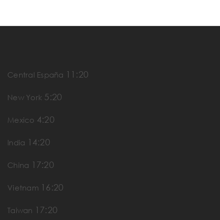
11:20
Central España
5:20
New York
4:20
Mexico
14:20
India
17:20
China
16:20
Vietnam
17:20
Taiwan