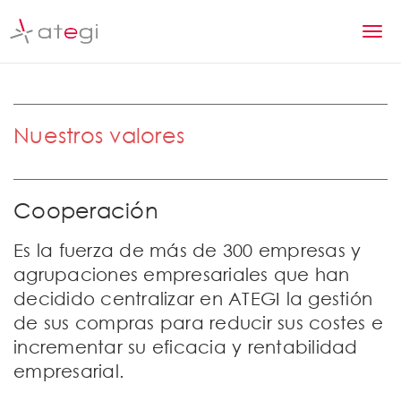
S
k
T
i
p
o
t
g
o
m
Nuestros valores
g
a
l
i
n
e
Cooperación
c
n
o
n
Es la fuerza de más de 300 empresas y
a
t
agrupaciones empresariales que han
v
e
decidido centralizar en ATEGI la gestión
n
i
de sus compras para reducir sus costes e
t
g
incrementar su eficacia y rentabilidad
empresarial.
a