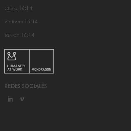
16:15
China
15:15
Vietnam
16:15
Taiwan
REDES SOCIALES