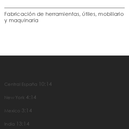
Fabricación de herramientas, útiles, mobiliario
y maquinaria
10:15
Central España
4:15
New York
3:15
Mexico
13:15
India