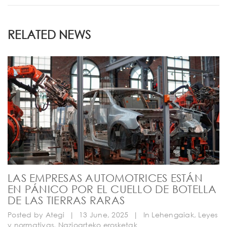
RELATED NEWS
LAS EMPRESAS AUTOMOTRICES ESTÁN
EN PÁNICO POR EL CUELLO DE BOTELLA
DE LAS TIERRAS RARAS
Posted by
Ategi
|
13 June, 2025
|
In
Lehengaiak
,
Leyes
y normativas
,
Nazioarteko erosketak