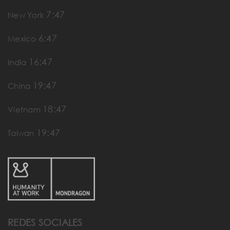
7:47
New York
6:47
Mexico
16:47
India
19:47
China
18:47
Vietnam
19:47
Taiwan
REDES SOCIALES