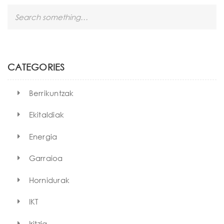
S
e
a
r
c
h
CATEGORIES
Berrikuntzak
Ekitaldiak
Energia
Garraioa
Hornidurak
IKT
Iritzia