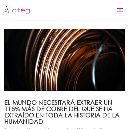
S
k
T
i
p
o
t
g
o
m
g
a
l
i
n
e
c
n
o
n
a
t
v
e
n
i
EL MUNDO NECESITARÁ EXTRAER UN
t
115% MÁS DE COBRE DEL QUE SE HA
g
EXTRAÍDO EN TODA LA HISTORIA DE LA
a
HUMANIDAD