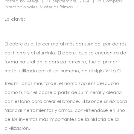
Posted by
Ategi
|
10 septiembre, 2024
|
In
Compras
t
internacionales
,
Materias Primas
|
i
La clave:
o
n
El cobre es el tercer metal más consumido, por detrás
del hierro y el aluminio. El cobre, que se encuentra de
forma natural en la corteza terrestre, fue el primer
metal utilizado por el ser humano, en el siglo VIII a.C.
Tres mil años más tarde, el homo sapiens descubrió
cómo fundir el cobre a partir de su mineral y alearlo
con estaño para crear el bronce. El bronce sirvió para
fabricar herramientas y armas, convirtiéndose en uno
de los inventos más importantes de la historia de la
civilización.