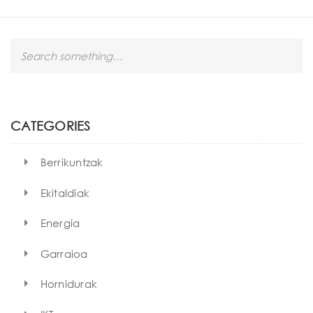
S
e
a
r
c
h
CATEGORIES
Berrikuntzak
Ekitaldiak
Energia
Garraioa
Hornidurak