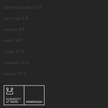
11:3
Central España
5:3
New York
4:3
Mexico
14:3
India
17:3
China
16:3
Vietnam
17:3
Taiwan