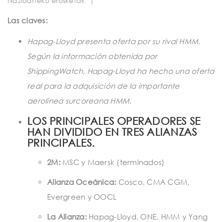
Nazioarteko erosketak
|
t
i
Las claves:
o
Hapag-Lloyd presenta oferta por su rival HMM.
n
Según la información obtenida por
ShippingWatch, Hapag-Lloyd ha hecho una oferta
real para la adquisición de la importante
aerolínea surcoreana HMM.
LOS PRINCIPALES OPERADORES SE
HAN DIVIDIDO EN TRES ALIANZAS
PRINCIPALES.
2M:
MSC y Maersk (terminados)
Alianza Oceánica:
Cosco, CMA CGM,
Evergreen y OOCL
La Alianza:
Hapag-Lloyd, ONE, HMM y Yang