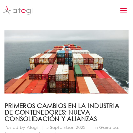
S
k
T
i
p
o
t
g
o
m
g
a
l
i
n
e
c
n
o
n
a
t
v
e
n
i
PRIMEROS CAMBIOS EN LA INDUSTRIA
t
DE CONTENEDORES: NUEVA
g
CONSOLIDACIÓN Y ALIANZAS
a
Posted by
Ategi
|
5 September, 2023
|
In
Garraioa
,