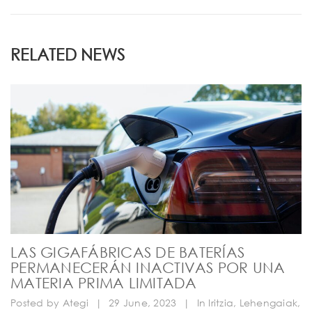
RELATED NEWS
LAS GIGAFÁBRICAS DE BATERÍAS
PERMANECERÁN INACTIVAS POR UNA
MATERIA PRIMA LIMITADA
Posted by
Ategi
|
29 June, 2023
|
In
Iritzia
,
Lehengaiak
,