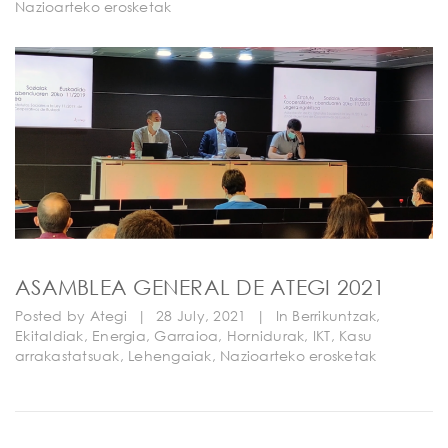
Nazioarteko erosketak
ASAMBLEA GENERAL DE ATEGI 2021
Posted by
Ategi
|
28 July, 2021
|
In
Berrikuntzak
,
Ekitaldiak
,
Energia
,
Garraioa
,
Hornidurak
,
IKT
,
Kasu
arrakastatsuak
,
Lehengaiak
,
Nazioarteko erosketak