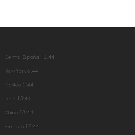
12:44
Central España
6:44
New York
5:44
Mexico
15:44
India
18:44
China
17:44
Vietnam