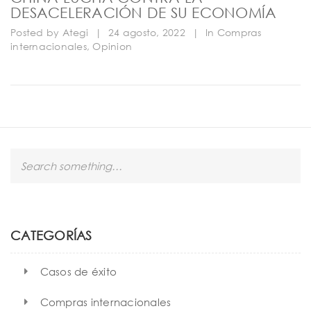
DESACELERACIÓN DE SU ECONOMÍA
Posted by
Ategi
|
24 agosto, 2022
|
In
Compras
internacionales
,
Opinion
S
e
a
r
c
h
CATEGORÍAS
Casos de éxito
Compras internacionales