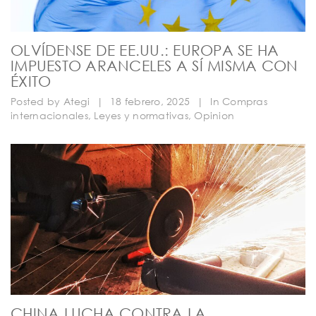
OLVÍDENSE DE EE.UU.: EUROPA SE HA
IMPUESTO ARANCELES A SÍ MISMA CON
ÉXITO
Posted by
Ategi
|
18 febrero, 2025
|
In
Compras
internacionales
,
Leyes y normativas
,
Opinion
CHINA LUCHA CONTRA LA