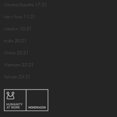
17:21
Central España
11:21
New York
10:21
Mexico
20:21
India
23:21
China
22:21
Vietnam
23:21
Taiwan