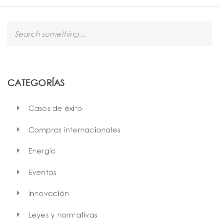
S
e
a
r
c
h
CATEGORÍAS
Casos de éxito
Compras internacionales
Energía
Eventos
Innovación
Leyes y normativas