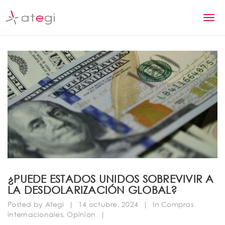
S
k
T
i
p
o
t
g
o
m
g
a
l
i
n
e
c
n
o
n
a
t
v
e
n
i
¿PUEDE ESTADOS UNIDOS SOBREVIVIR A
t
LA DESDOLARIZACIÓN GLOBAL?
g
Posted by
Ategi
|
14 octubre, 2024
|
In
Compras
a
internacionales
,
Opinion
|