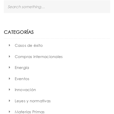
S
e
a
r
c
h
CATEGORÍAS
Casos de éxito
Compras internacionales
Energía
Eventos
Innovación
Leyes y normativas
Materias Primas