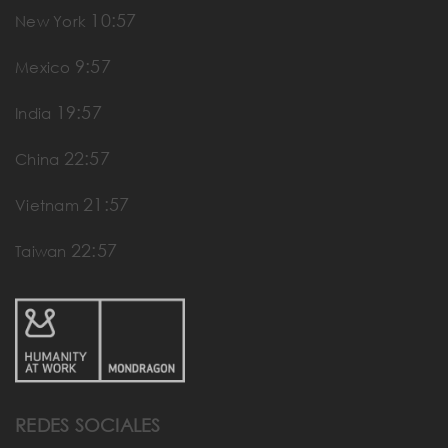
10:57
New York
9:57
Mexico
19:57
India
22:57
China
21:57
Vietnam
22:57
Taiwan
REDES SOCIALES