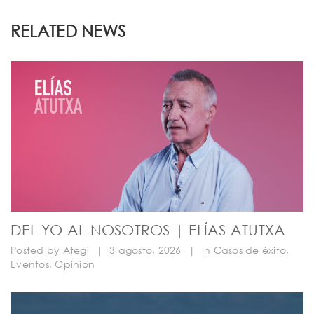
RELATED NEWS
DEL YO AL NOSOTROS | ELÍAS ATUTXA
Posted by
Ategi
|
3 agosto, 2026
|
In
Casos de éxito
,
Eventos
,
Opinion