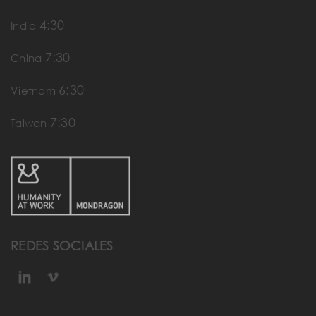
4:30
India
7:30
China
6:30
Vietnam
7:30
Taiwan
REDES SOCIALES