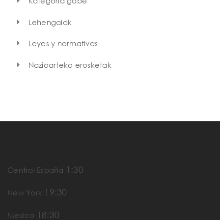
Kategoria gabe
Lehengaiak
Leyes y normativas
Nazioarteko erosketak
1:30
Central España
19:30
New York
18:30
Mexico