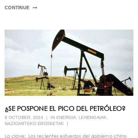
CONTINUE
¿SE POSPONE EL PICO DEL PETRÓLEO?
8 OCTOBER, 2024
|
IN
ENERGIA
,
LEHENGAIAK
,
NAZIOARTEKO EROSKETAK
|
La clave: Los recientes esfuerzos del gobierno chino