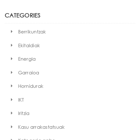
r
c
h
CATEGORIES
Berrikuntzak
Ekitaldiak
Energia
Garraioa
Hornidurak
IKT
Iritzia
Kasu arrakastatsuak