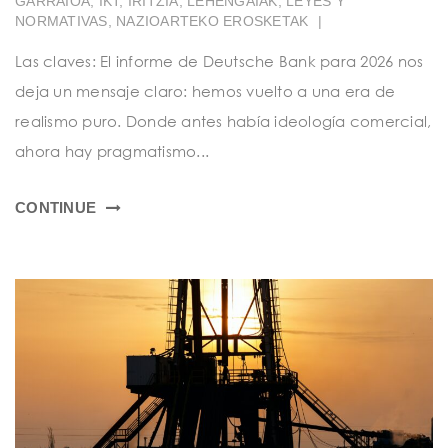
GARRAIOA
,
IKT
,
IRITZIA
,
LEHENGAIAK
,
LEYES Y
t
NORMATIVAS
,
NAZIOARTEKO EROSKETAK
|
i
Las claves: El informe de Deutsche Bank para 2026 nos
o
deja un mensaje claro: hemos vuelto a una era de
n
realismo puro. Donde antes había ideología comercial,
ahora hay pragmatismo...
CONTINUE