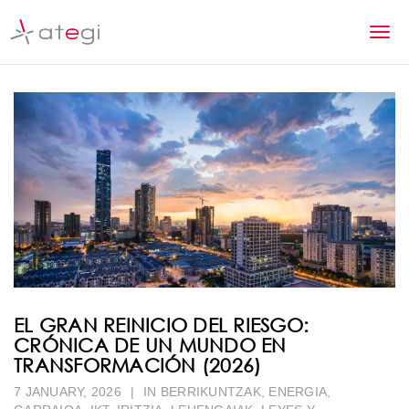
S
k
T
i
p
o
t
g
o
m
g
a
l
i
n
e
c
n
o
n
a
t
v
e
n
i
EL GRAN REINICIO DEL RIESGO:
t
CRÓNICA DE UN MUNDO EN
g
TRANSFORMACIÓN (2026)
a
7 JANUARY, 2026
|
IN
BERRIKUNTZAK
,
ENERGIA
,