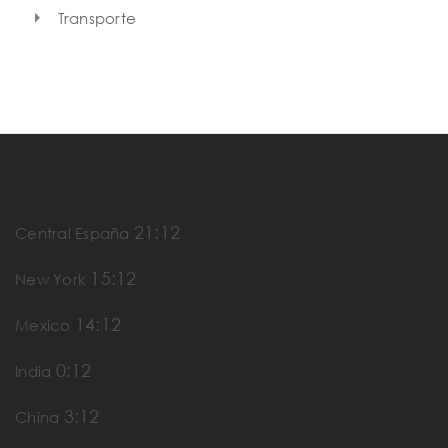
Transporte
21:12
Central España
15:12
New York
14:12
Mexico
0:12
India
3:12
China