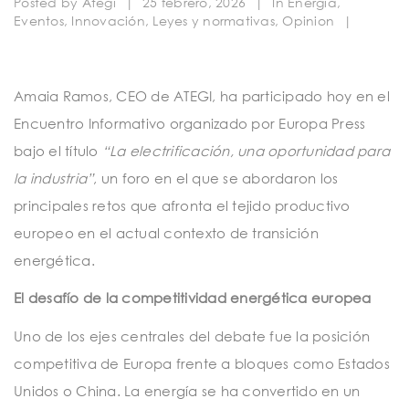
Posted by
Ategi
|
25 febrero, 2026
|
In
Energía
,
t
Eventos
,
Innovación
,
Leyes y normativas
,
Opinion
|
i
o
Amaia Ramos, CEO de ATEGI, ha participado hoy en el
n
Encuentro Informativo organizado por Europa Press
bajo el título
“La electrificación, una oportunidad para
la industria”
, un foro en el que se abordaron los
principales retos que afronta el tejido productivo
europeo en el actual contexto de transición
energética.
El desafío de la competitividad energética europea
Uno de los ejes centrales del debate fue la posición
competitiva de Europa frente a bloques como Estados
Unidos o China. La energía se ha convertido en un