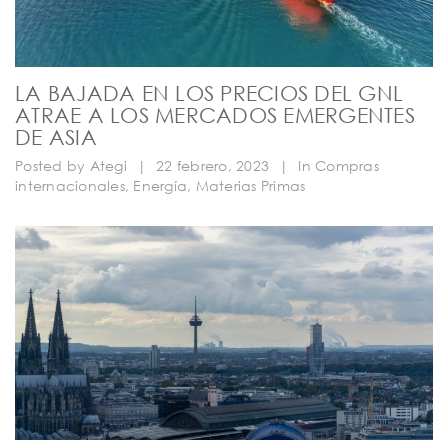
LA BAJADA EN LOS PRECIOS DEL GNL
ATRAE A LOS MERCADOS EMERGENTES
DE ASIA
Posted by
Ategi
|
22 febrero, 2023
|
In
Compras
internacionales
,
Energía
,
Materias Primas