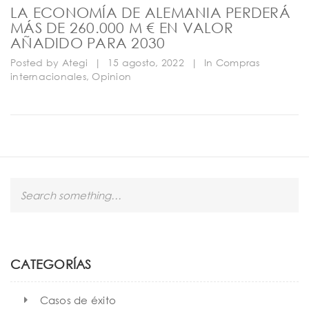
LA ECONOMÍA DE ALEMANIA PERDERÁ
MÁS DE 260.000 M € EN VALOR
AÑADIDO PARA 2030
Posted by
Ategi
|
15 agosto, 2022
|
In
Compras
internacionales
,
Opinion
S
e
a
r
c
h
CATEGORÍAS
Casos de éxito