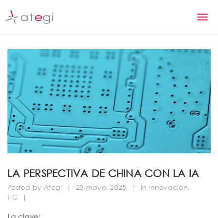
S
k
T
i
p
o
t
g
o
m
g
a
l
i
n
e
c
n
o
n
a
t
v
e
n
i
LA PERSPECTIVA DE CHINA CON LA IA
t
g
Posted by
Ategi
|
23 mayo, 2025
|
In
Innovación
,
TIC
|
a
La clave: