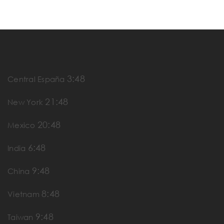
3:48
Central España
21:48
New York
20:48
Mexico
6:48
India
9:48
China
8:48
Vietnam
9:48
Taiwan