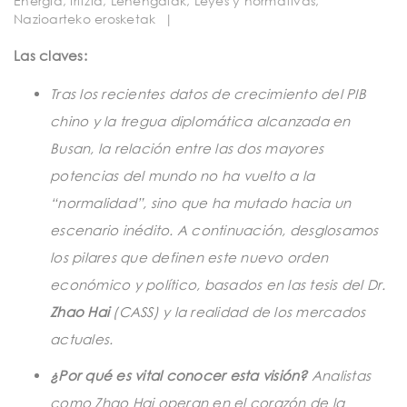
Energia
,
Iritzia
,
Lehengaiak
,
Leyes y normativas
,
t
Nazioarteko erosketak
|
i
Las claves:
o
Tras los recientes datos de crecimiento del PIB
n
chino y la tregua diplomática alcanzada en
Busan, la relación entre las dos mayores
potencias del mundo no ha vuelto a la
“normalidad”, sino que ha mutado hacia un
escenario inédito. A continuación, desglosamos
los pilares que definen este nuevo orden
económico y político, basados en las tesis del Dr.
Zhao Hai
(CASS) y la realidad de los mercados
actuales.
¿Por qué es vital conocer esta visión?
Analistas
como Zhao Hai operan en el corazón de la