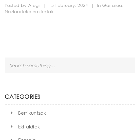
Posted by
Ategi
|
15 February, 2024
|
In
Garraioa
,
Nazioarteko erosketak
S
e
a
r
c
h
CATEGORIES
Berrikuntzak
Ekitaldiak