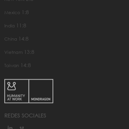
1:8
Mexico
11:8
India
14:8
China
13:8
Vietnam
14:8
Taiwan
REDES SOCIALES