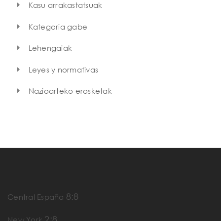
Kasu arrakastatsuak
Kategoria gabe
Lehengaiak
Leyes y normativas
Nazioarteko erosketak
8:8
Central España
2:8
New York