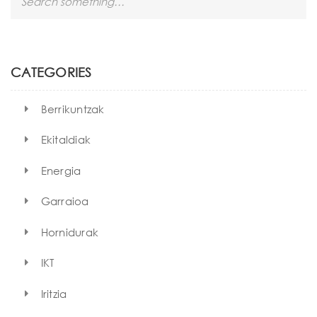
e
a
r
c
h
CATEGORIES
Berrikuntzak
Ekitaldiak
Energia
Garraioa
Hornidurak
IKT
Iritzia