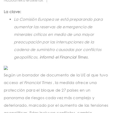
Nazioarteko erosketak
|
t
i
La clave:
o
La Comisión Europea se está preparando para
aumentar las reservas de emergencia de
n
minerales críticos en medio de una mayor
preocupación por las interrupciones de la
cadena de suministro causadas por conflictos
geopolíticos,
informó el
Financial Times
.
Según un borrador de documento de la UE al que tuvo
acceso
el Financial Times
, la medida ofrece una
protección para el bloque de 27 países en un
panorama de riesgos cada vez más complejo y
deteriorado, marcado por el aumento de las tensiones
geopolíticas. Estas incluyen conflictos, cambio