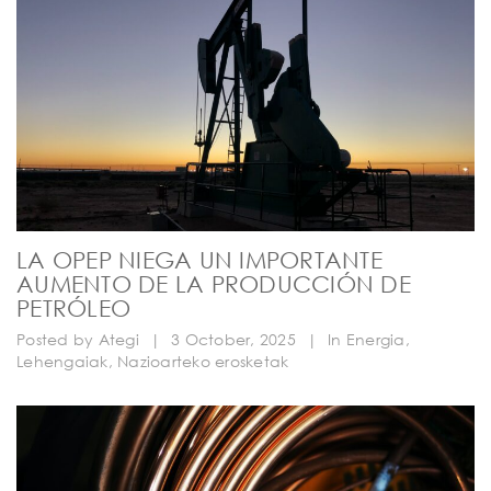
LA OPEP NIEGA UN IMPORTANTE
AUMENTO DE LA PRODUCCIÓN DE
PETRÓLEO
Posted by
Ategi
|
3 October, 2025
|
In
Energia
,
Lehengaiak
,
Nazioarteko erosketak