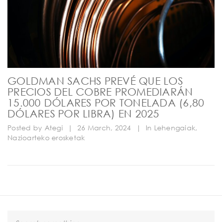
GOLDMAN SACHS PREVÉ QUE LOS
PRECIOS DEL COBRE PROMEDIARÁN
15.000 DÓLARES POR TONELADA (6,80
DÓLARES POR LIBRA) EN 2025
Posted by
Ategi
|
26 March, 2024
|
In
Lehengaiak
,
Nazioarteko erosketak
S