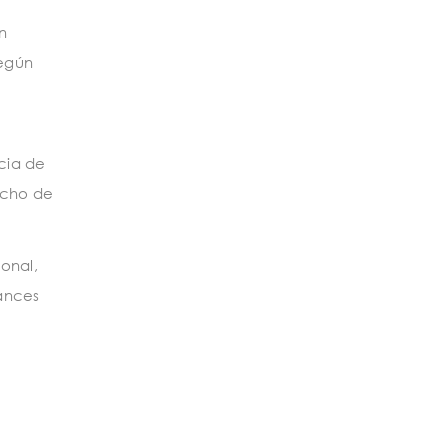
n
según
cia de
ncho de
onal,
vances