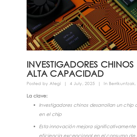
INVESTIGADORES CHINOS 
ALTA CAPACIDAD
Posted by
Ategi
|
4 July, 2025
|
In
Berrikuntzak
La clave:
Investigadores chinos desarrollan un chip d
en el chip
Esta innovación mejora significativamente 
eficiencia excepcional en el consumo de e