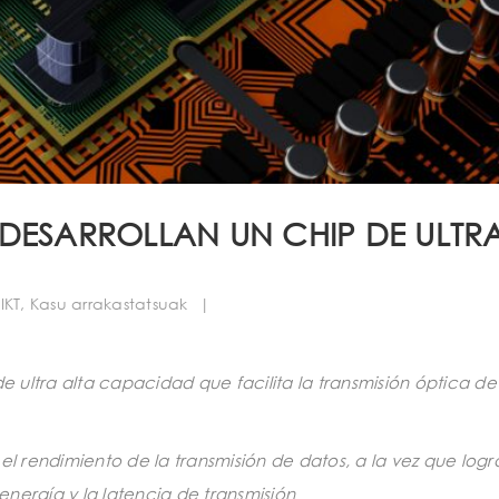
DESARROLLAN UN CHIP DE ULTR
,
IKT
,
Kasu arrakastatsuak
|
e ultra alta capacidad que facilita la transmisión óptica de
el rendimiento de la transmisión de datos, a la vez que log
nergía y la latencia de transmisión