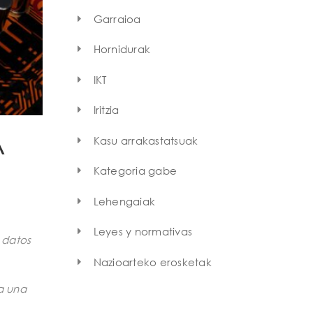
Garraioa
Hornidurak
IKT
Iritzia
Kasu arrakastatsuak
A
Kategoria gabe
Lehengaiak
Leyes y normativas
 datos
Nazioarteko erosketak
ra una