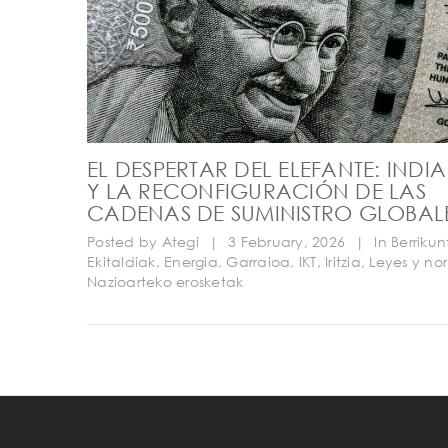
EL DESPERTAR DEL ELEFANTE: INDIA
Y LA RECONFIGURACIÓN DE LAS
CADENAS DE SUMINISTRO GLOBAL
Posted by
Ategi
|
3 February, 2026
|
In
Berrikun
Ekitaldiak
,
Energia
,
Garraioa
,
IKT
,
Iritzia
,
Leyes y no
Nazioarteko erosketak