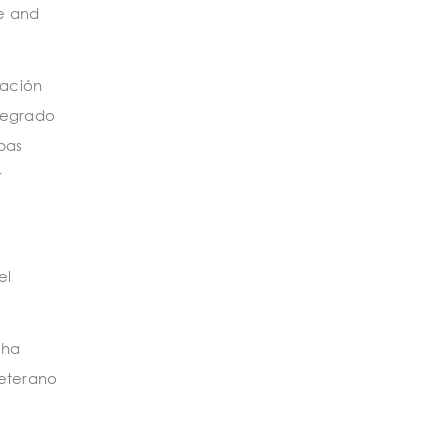
ce and
tación
ntegrado
bas
r
el
 ha
veterano