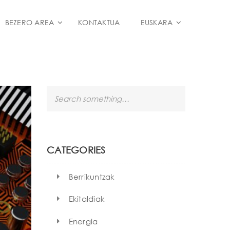
BEZERO AREA
KONTAKTUA
EUSKARA
S
e
a
r
c
h
CATEGORIES
Berrikuntzak
Ekitaldiak
Energia