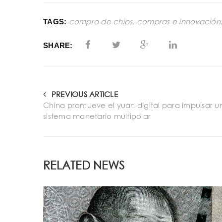
compra de chips
,
compras e innovación
TAGS:
SHARE:
PREVIOUS ARTICLE
China promueve el yuan digital para impulsar u
sistema monetario multipolar
RELATED NEWS