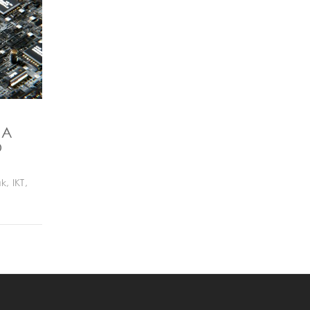
NA
O
ak
,
IKT
,