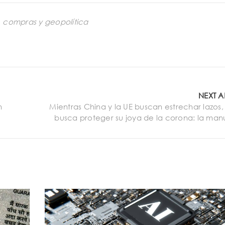
,
compras y geopolítica
NEXT A
n
Mientras China y la UE buscan estrechar lazos,
busca proteger su joya de la corona: la man