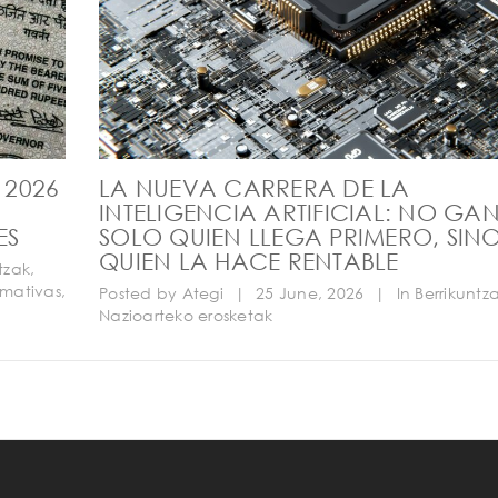
 2026
LA NUEVA CARRERA DE LA
INTELIGENCIA ARTIFICIAL: NO GA
ES
SOLO QUIEN LLEGA PRIMERO, SIN
QUIEN LA HACE RENTABLE
tzak
,
rmativas
,
Posted by
Ategi
|
25 June, 2026
|
In
Berrikuntz
Nazioarteko erosketak