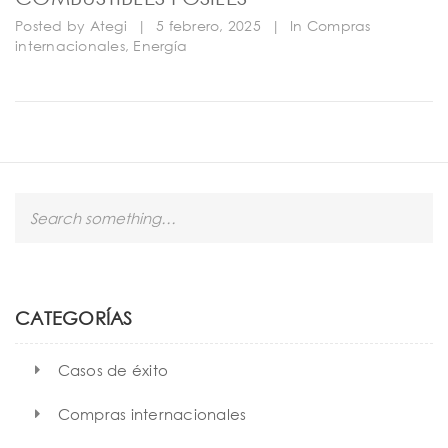
Posted by
Ategi
|
5 febrero, 2025
|
In
Compras
internacionales
,
Energía
S
e
a
r
c
h
CATEGORÍAS
Casos de éxito
Compras internacionales