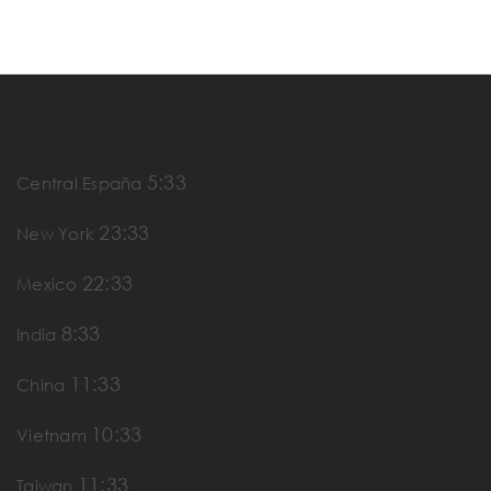
5:33
Central España
23:33
New York
22:33
Mexico
8:33
India
11:33
China
10:33
Vietnam
11:33
Taiwan