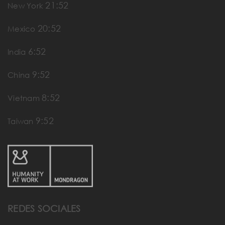
21:52
New York
20:52
Mexico
6:52
India
9:52
China
8:52
Vietnam
9:52
Taiwan
REDES SOCIALES