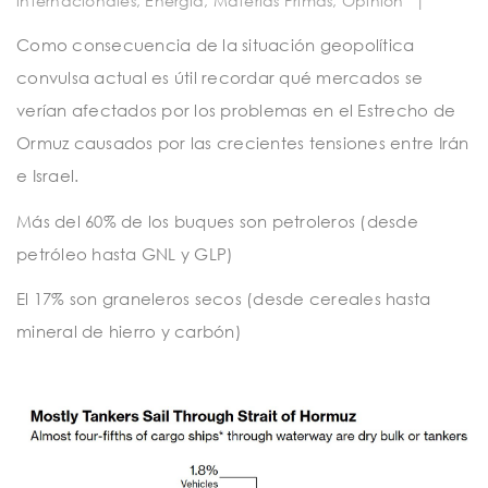
internacionales
,
Energía
,
Materias Primas
,
Opinion
|
t
i
Como consecuencia de la situación geopolítica
convulsa actual es útil recordar qué mercados se
o
verían afectados por los problemas en el Estrecho de
n
Ormuz causados ​​por las crecientes tensiones entre
Irán
e
Israel.
Más del 60% de los buques son petroleros (desde
petróleo hasta GNL y GLP)
El 17% son graneleros secos (desde cereales hasta
mineral de hierro y carbón)