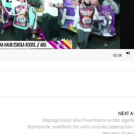
01:08
NEXT A
Hapag-Lloyd: «los inventarios están agot
transporte marítimo ha visto una recuperación
del Año Nuev