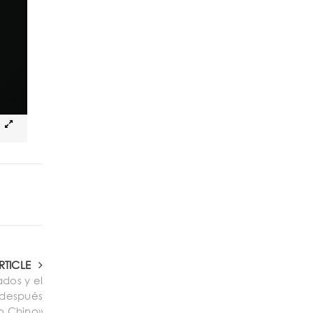
RTICLE
ados y el
 después
o Chino»