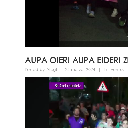
AUPA OIER! AUPA EIDER! Z
Posted by
Ategi
|
23 marzo, 2024
|
In
Eventos
Reproductor
de
vídeo