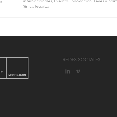
internacionales
,
Eventos
,
Innovación
,
Leyes y nor
s
Sin categorizar
REDES SOCIALES