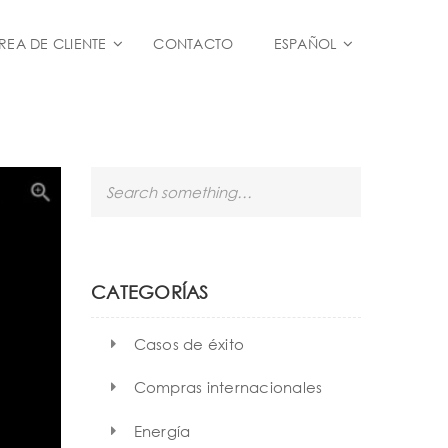
REA DE CLIENTE
CONTACTO
ESPAÑOL
S
e
a
r
c
h
CATEGORÍAS
Casos de éxito
Compras internacionales
Energía