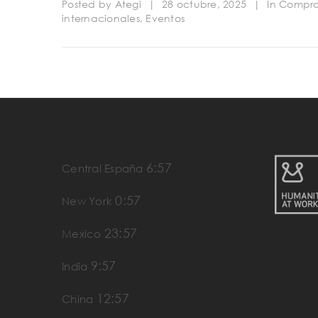
Posted by
Ategi
|
28 octubre, 2025
|
In
Compra
internacionales
,
Eventos
6:57
Central España
0:57
New York
23:57
Mexico
9:57
India
12:57
China