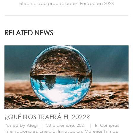
electricidad producida en Europa en 2023
RELATED NEWS
¿QUÉ NOS TRAERÁ EL 2022?
Posted by
Ategi
|
30 diciembre, 2021
|
In
Compras
internacionales
,
Energía
,
Innovación
,
Materias Primas
,