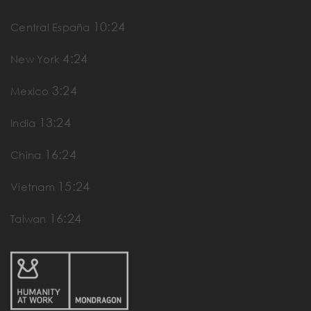
10:24
Central España
4:24
New York
3:24
Mexico
13:24
India
16:24
China
15:24
Vietnam
16:24
Taiwan