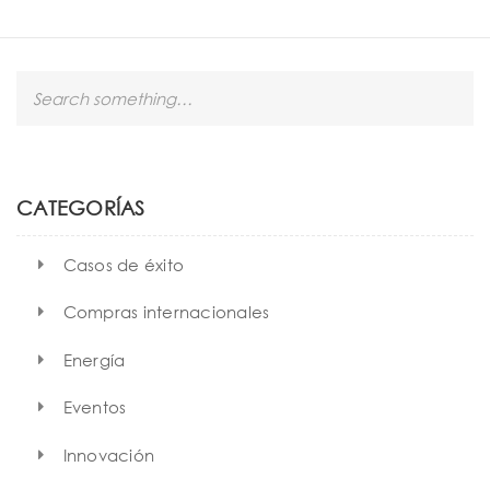
S
e
a
r
c
h
CATEGORÍAS
Casos de éxito
Compras internacionales
Energía
Eventos
Innovación