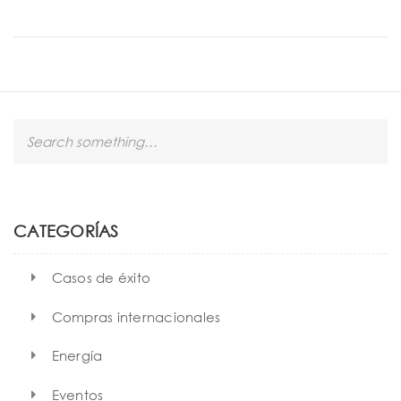
S
e
a
r
c
h
CATEGORÍAS
Casos de éxito
Compras internacionales
Energía
Eventos