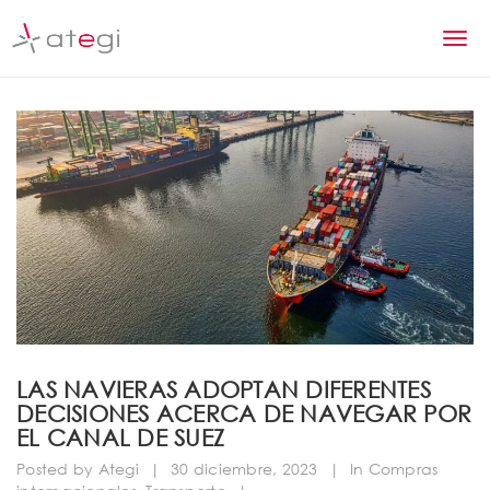
S
k
T
i
p
o
t
g
o
m
g
a
l
i
n
e
c
n
o
n
a
t
v
e
n
i
LAS NAVIERAS ADOPTAN DIFERENTES
t
DECISIONES ACERCA DE NAVEGAR POR
g
EL CANAL DE SUEZ
a
Posted by
Ategi
|
30 diciembre, 2023
|
In
Compras