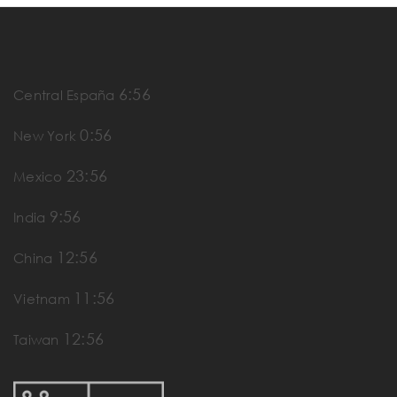
6:56
Central España
0:56
New York
23:56
Mexico
9:56
India
12:56
China
11:56
Vietnam
12:56
Taiwan