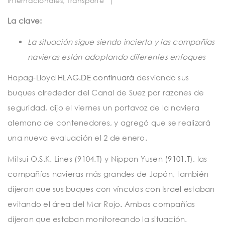
internacionales
,
Transporte
|
t
i
La clave:
o
La situación sigue siendo incierta y las compañías
n
navieras están adoptando diferentes enfoques
Hapag-Lloyd
HLAG.DE continuará
desviando sus
buques alrededor del Canal de Suez por razones de
seguridad, dijo el viernes un portavoz de la naviera
alemana de contenedores, y agregó que se realizará
una nueva evaluación el 2 de enero.
Mitsui O.S.K. Lines (9104.T) y Nippon Yusen
(9101.T),
las
compañías navieras más grandes de Japón, también
dijeron que sus buques con vínculos con Israel estaban
evitando el área del Mar Rojo
.
Ambas compañías
dijeron que estaban monitoreando la situación.