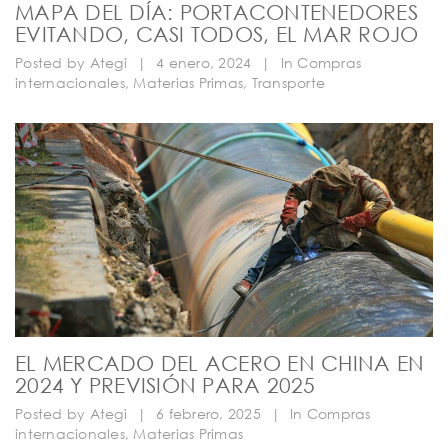
MAPA DEL DÍA: PORTACONTENEDORES
EVITANDO, CASI TODOS, EL MAR ROJO
Posted by
Ategi
|
4 enero, 2024
|
In
Compras
internacionales
,
Materias Primas
,
Transporte
EL MERCADO DEL ACERO EN CHINA EN
2024 Y PREVISIÓN PARA 2025
Posted by
Ategi
|
6 febrero, 2025
|
In
Compras
internacionales
,
Materias Primas