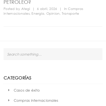
PETRÓLEO?
Posted by
Ategi
|
6 abril, 2026
|
In
Compras
internacionales
,
Energía
,
Opinion
,
Transporte
S
e
a
r
c
h
CATEGORÍAS
Casos de éxito
Compras internacionales