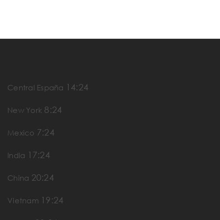
14:24
Central España
8:24
New York
7:24
Mexico
17:24
India
20:24
China
19:24
Vietnam