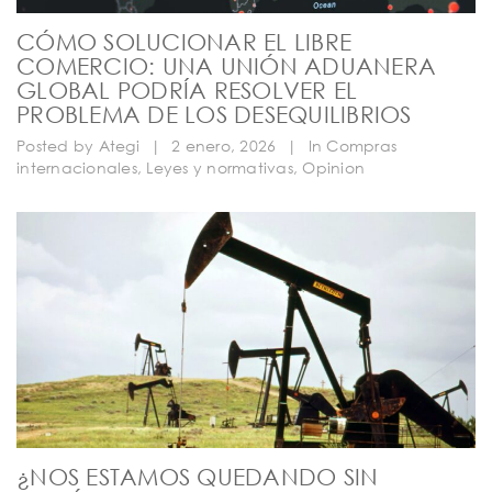
CÓMO SOLUCIONAR EL LIBRE
COMERCIO: UNA UNIÓN ADUANERA
GLOBAL PODRÍA RESOLVER EL
PROBLEMA DE LOS DESEQUILIBRIOS
Posted by
Ategi
|
2 enero, 2026
|
In
Compras
internacionales
,
Leyes y normativas
,
Opinion
¿NOS ESTAMOS QUEDANDO SIN