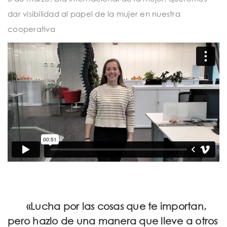
t
dar visibilidad al papel de la mujer en nuestra
i
cooperativa
o
n
«Lucha por las cosas que te importan,
pero hazlo de una manera que lleve a otros