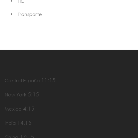
TIC
Transporte
11:15
Central España
5:15
New York
4:15
Mexico
14:15
India
17:15
China