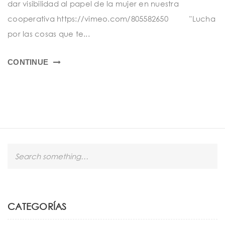
t
dar visibilidad al papel de la mujer en nuestra
cooperativa https://vimeo.com/805582650 "Lucha
i
por las cosas que te...
o
n
CONTINUE
S
e
a
r
c
h
CATEGORÍAS