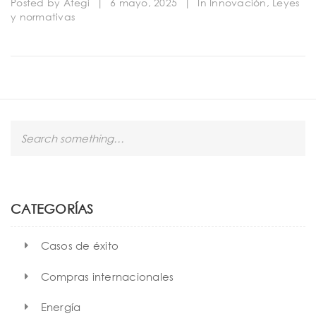
Posted by
Ategi
|
6 mayo, 2025
|
In
Innovación
,
Leyes
y normativas
S
e
a
r
c
h
CATEGORÍAS
Casos de éxito
Compras internacionales
Energía