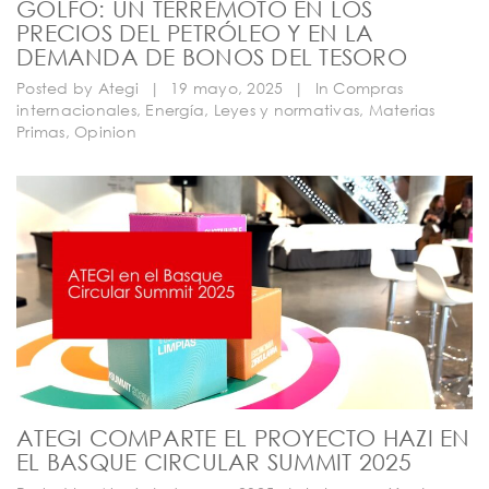
GOLFO: UN TERREMOTO EN LOS
PRECIOS DEL PETRÓLEO Y EN LA
DEMANDA DE BONOS DEL TESORO
Posted by
Ategi
|
19 mayo, 2025
|
In
Compras
internacionales
,
Energía
,
Leyes y normativas
,
Materias
Primas
,
Opinion
ATEGI COMPARTE EL PROYECTO HAZI EN
EL BASQUE CIRCULAR SUMMIT 2025