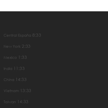
8:33
Central España
2:33
New York
1:33
Mexico
11:33
India
14:33
China
13:33
Vietnam
14:33
Taiwan