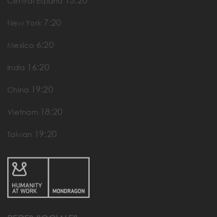
13:20
Central España
7:20
New York
6:20
Mexico
16:20
India
19:20
China
18:20
Vietnam
19:20
Taiwan