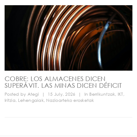
COBRE: LOS ALMACENES DICEN
SUPERÁVIT. LAS MINAS DICEN DÉFICIT
Posted by
Ategi
|
15 July, 2026
|
In
Berrikuntzak
,
IKT
,
Iritzia
,
Lehengaiak
,
Nazioarteko erosketak