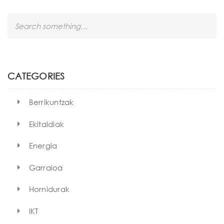
S
e
a
r
c
h
CATEGORIES
Berrikuntzak
Ekitaldiak
Energia
Garraioa
Hornidurak
IKT