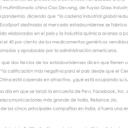
El multimillonario chino Cao Dewang, de Fuyao Glass Industry
a pandemia, diciendo que “la cadena industrial global redu
rd EcoSport destinado al mercado estadounidense se fabrica
ido elaborados en el país y la industria química avanza a p
i el 40 por ciento de los medicamentos genéricos vendidos
cionadas y aprobadas por la administración americana.
 que dos tercios de los estadounidenses dicen que tienen 
“la calificación más negativa para el país desde que el Ce
 China está cayendo en atractivo, ¿qué está ocupando su l
mo día en que se lanzó la encuesta de Pew, Facebook, Inc.
 telecomunicaciones más grande de India, Reliance Jio,
e las cinco principales compañías en India, si fuera una e