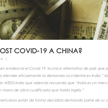
POST COVID-19 A CHINA?
zia
|
n evidencia el Covid-19, la única alternativa de país que
ara atender eficazmente la demanda occidental es India.” As
r ATEGI India que además recuerda que “India es un mer
n mano de obra cualificada que habla inglés.”
ericanas están de forma decidida derivando parte de su