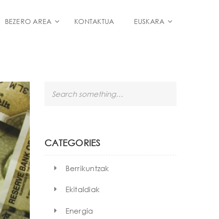
BEZERO AREA
KONTAKTUA
EUSKARA
S
e
a
r
c
h
CATEGORIES
Berrikuntzak
Ekitaldiak
Energia