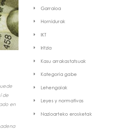
Garraioa
Hornidurak
IKT
Iritzia
Kasu arrakastatsuak
Kategoria gabe
 puede
Lehengaiak
í de
Leyes y normativas
cado en
Nazioarteko erosketak
 cadena