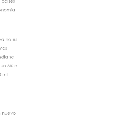
 países
conomía
ya no es
emas
ndia se
 un 5% a
 mil
un nuevo