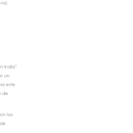
wal,
n India”
mo un
ha este
a de
on los
 de