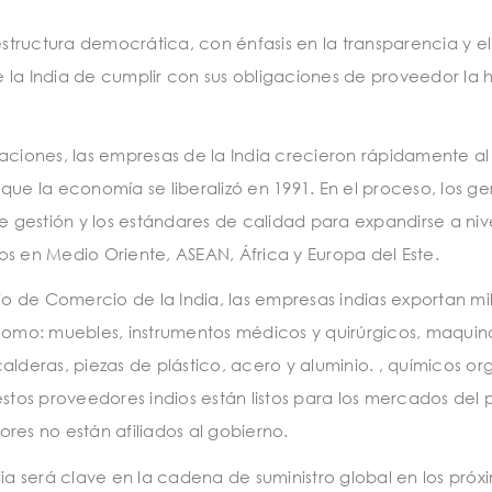
 estructura democrática, con énfasis en la transparencia y e
 la India de cumplir con sus obligaciones de proveedor la
aciones, las empresas de la India crecieron rápidamente al
 la economía se liberalizó en 1991. En el proceso, los ge
e gestión y los estándares de calidad para expandirse a niv
os en Medio Oriente, ASEAN, África y Europa del Este.
rio de Comercio de la India, las empresas indias exportan mi
 como: muebles, instrumentos médicos y quirúrgicos, maquin
alderas, piezas de plástico, acero y aluminio. , químicos or
os proveedores indios están listos para los mercados del 
res no están afiliados al gobierno.
dia será clave en la cadena de suministro global en los próx