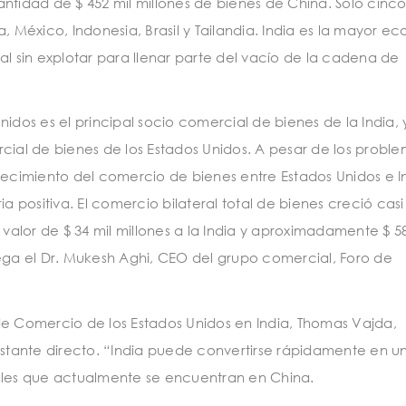
ntidad de $ 452 mil millones de bienes de China. Solo cinco
, México, Indonesia, Brasil y Tailandia. India es la mayor e
al sin explotar para llenar parte del vacío de la cadena de
idos es el principal socio comercial de bienes de la India, 
cial de bienes de los Estados Unidos. A pesar de los probl
recimiento del comercio de bienes entre Estados Unidos e I
positiva. El comercio bilateral total de bienes creció casi
 valor de $ 34 mil millones a la India y aproximadamente $ 58
rega el Dr. Mukesh Aghi, CEO del grupo comercial, Foro de
de Comercio de los Estados Unidos en India, Thomas Vajda,
bastante directo. “India puede convertirse rápidamente en 
iales que actualmente se encuentran en China.