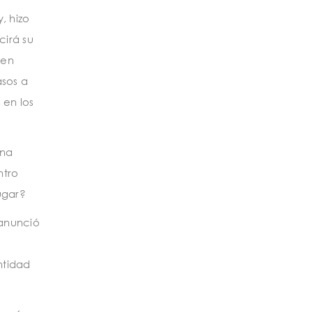
, hizo
cirá su
 en
asos a
 en los
una
ntro
ugar?
 anunció
ntidad