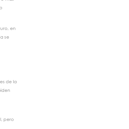
vo
turo, en
ia se
es de la
piden
l, pero