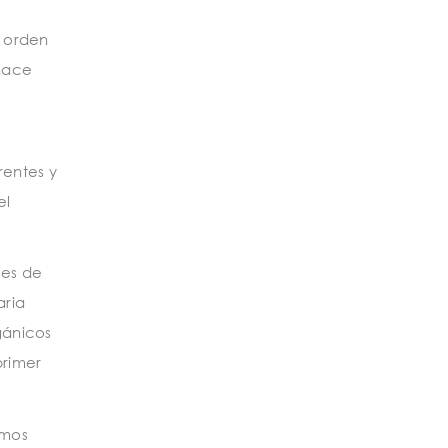
l orden
 hace
rentes y
el
les de
aria
gánicos
primer
imos