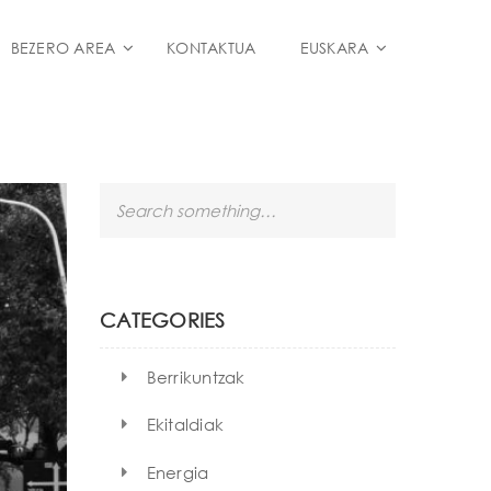
BEZERO AREA
KONTAKTUA
EUSKARA
S
e
a
r
c
h
CATEGORIES
Berrikuntzak
Ekitaldiak
Energia