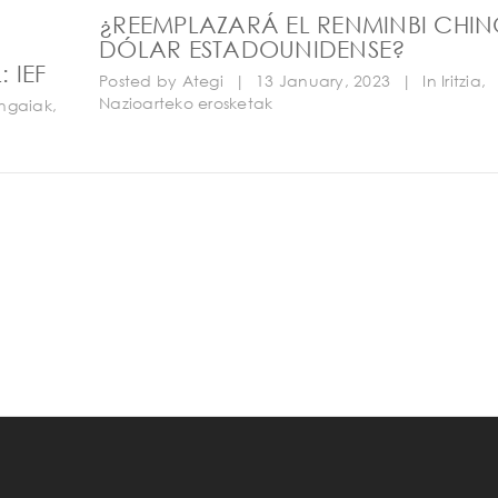
¿REEMPLAZARÁ EL RENMINBI CHIN
DÓLAR ESTADOUNIDENSE?
 IEF
Posted by
Ategi
|
13 January, 2023
|
In
Iritzia
,
Nazioarteko erosketak
ngaiak
,