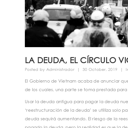
LA DEUDA, EL CÍRCULO V
Posted by
Administrador
|
30 October, 2019
|
El Gobierno de Vietnam acaba de anunciar que
de los cuales, una parte se toma prestada para 
Usar la deuda antigua para pagar la deuda nuev
‘reestructuración de la deuda’ se utilliza solo p
deuda sequirá aumentando. El riesgo de la rees
pagado la deuda, pero la realidad es que la de