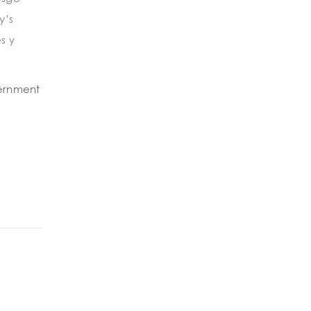
y’s
s y
ernment