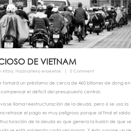
ICIOSO DE VIETNAM
In
Iritzia
,
Nazioarteko erosketak
|
0 Comment
 tomará un préstamo de cerca de 460 billones de dong en 
compensar el déficit del presupuesto central.
a se llama reestructuración de la deuda, pero si se usa la
ara retrasar el pago es muy peligroso porque al final el saldo
tructuración de la deuda es que genera la ilusión de que se
uda se está volviendo cada vez mayor. Y ésto supone un ri