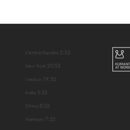
2:52
Central España
20:52
New York
19:52
Mexico
5:52
India
8:52
China
7:52
Vietnam