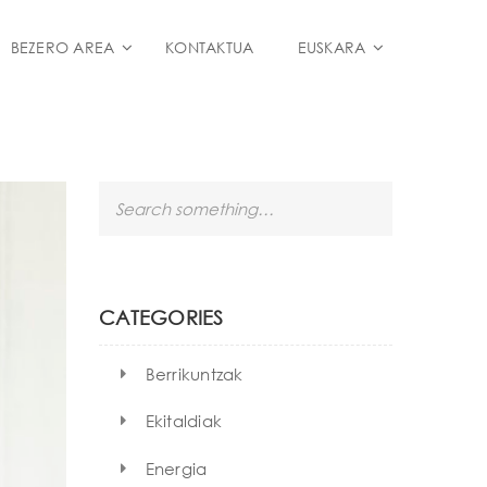
BEZERO AREA
KONTAKTUA
EUSKARA
S
e
a
r
c
h
CATEGORIES
Berrikuntzak
Ekitaldiak
Energia