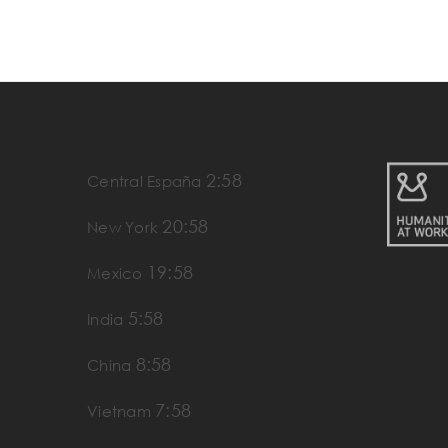
2:58
Central España
20:58
New York
19:58
Mexico
5:58
India
8:58
China
7:58
Vietnam