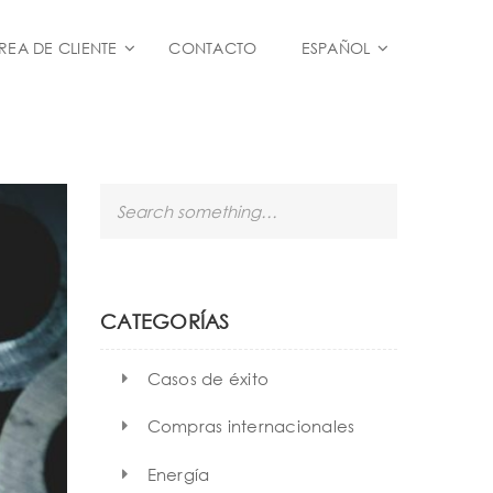
REA DE CLIENTE
CONTACTO
ESPAÑOL
S
e
a
r
c
h
CATEGORÍAS
Casos de éxito
Compras internacionales
Energía