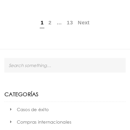
1
2
…
13
Next
S
e
a
r
c
h
CATEGORÍAS
Casos de éxito
Compras internacionales