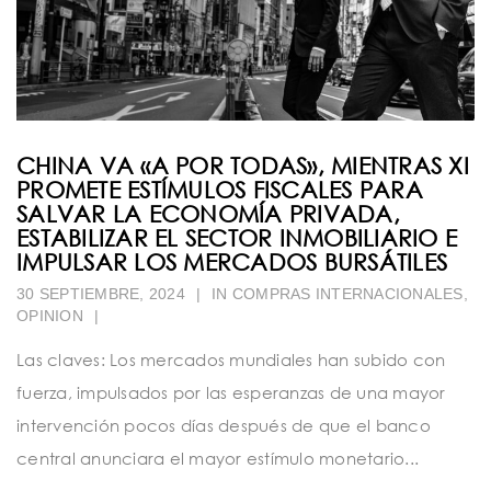
CHINA VA «A POR TODAS», MIENTRAS XI
PROMETE ESTÍMULOS FISCALES PARA
SALVAR LA ECONOMÍA PRIVADA,
ESTABILIZAR EL SECTOR INMOBILIARIO E
IMPULSAR LOS MERCADOS BURSÁTILES
30 SEPTIEMBRE, 2024
|
IN
COMPRAS INTERNACIONALES
,
OPINION
|
Las claves: Los mercados mundiales han subido con
fuerza, impulsados por las esperanzas de una mayor
intervención pocos días después de que el banco
central anunciara el mayor estímulo monetario...