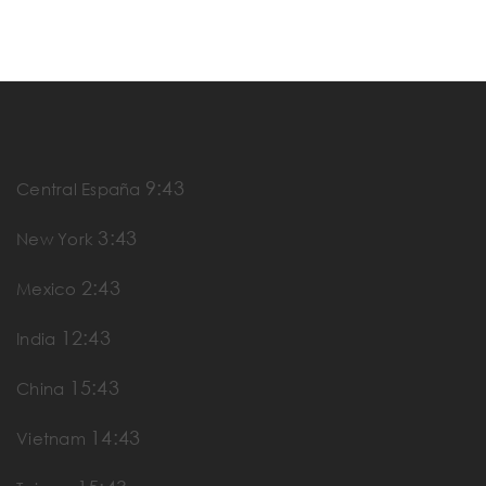
9:43
Central España
3:43
New York
2:43
Mexico
12:43
India
15:43
China
14:43
Vietnam